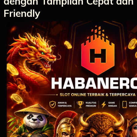
dengan Tampilan Cepat dan 
Friendly