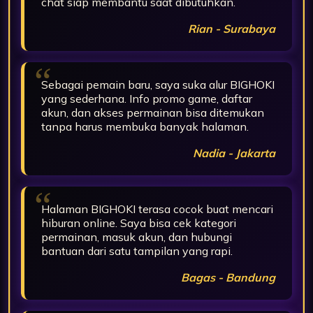
chat siap membantu saat dibutuhkan.
Rian - Surabaya
Sebagai pemain baru, saya suka alur BIGHOKI
yang sederhana. Info promo game, daftar
akun, dan akses permainan bisa ditemukan
tanpa harus membuka banyak halaman.
Nadia - Jakarta
Halaman BIGHOKI terasa cocok buat mencari
hiburan online. Saya bisa cek kategori
permainan, masuk akun, dan hubungi
bantuan dari satu tampilan yang rapi.
Bagas - Bandung