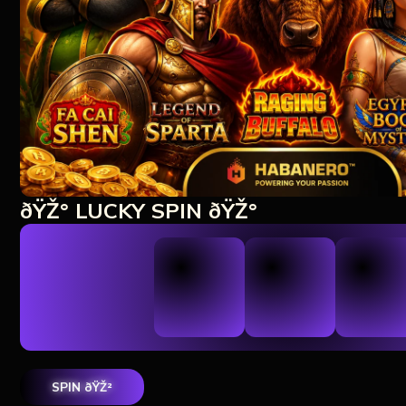
ðŸŽ° LUCKY SPIN ðŸŽ°
SPIN ðŸŽ²