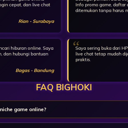
ogin cepat, dan live chat
Info promo game, daftar
ditemukan tanpa harus
Rian - Surabaya
ari hiburan online. Saya
Saya sering buka dari HP,
n, dan hubungi bantuan
live chat tetap mudah di
praktis.
Bagas - Bandung
FAQ BIGHOKI
niche game online?