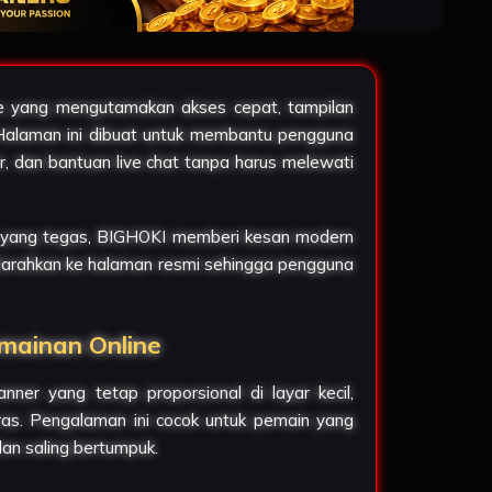
ne yang mengutamakan akses cepat, tampilan
Halaman ini dibuat untuk membantu pengguna
r, dan bantuan live chat tanpa harus melewati
as yang tegas, BIGHOKI memberi kesan modern
diarahkan ke halaman resmi sehingga pengguna
mainan Online
nner yang tetap proporsional di layar kecil,
tras. Pengalaman ini cocok untuk pemain yang
an saling bertumpuk.