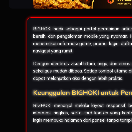
BIGHOKI hadir sebagai portal permainan onli
bersih, dan pengalaman mobile yang nyaman. 
menemukan informasi game, promo, login, dafta
navigasi yang rumit.
Dengan identitas visual hitam, ungu, dan em
sekaligus mudah dibaca. Setiap tombol utama 
dapat melanjutkan aksi dengan lebih praktis.
Keunggulan BIGHOKI untuk Per
BIGHOKI menonjol melalui layout responsif, ba
informasi ringkas, serta card konten yang kon
ingin membuka halaman dari ponsel tanpa tampil