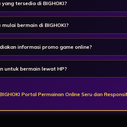
 yang tersedia di BIGHOKI?
 mulai bermain di BIGHOKI?
iakan informasi promo game online?
 untuk bermain lewat HP?
BIGHOKI Portal Permainan Online Seru dan Responsi