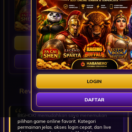
LOGIN
DAFTAR
LOGIN
Review Pengguna BIGHOKI
DAFTAR
BIGHOKI memudahkan saya menemukan
pilihan game online favorit. Kategori
permainan jelas, akses login cepat, dan live