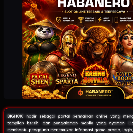
BIGHOKI hadir sebagai portal permainan online yang men
tampilan bersih, dan pengalaman mobile yang nyaman. Ha
membantu pengguna menemukan informasi game, promo, login, 