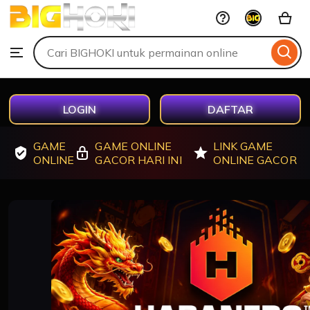
BIGHOKI
Skip
to
Search
Browse
ontent
for
items
or
shops
LOGIN
DAFTAR
GAME
GAME ONLINE
LINK GAME
ONLINE
GACOR HARI INI
ONLINE GACOR