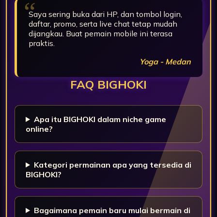
Saya sering buka dari HP, dan tombol login,
daftar, promo, serta live chat tetap mudah
dijangkau. Buat pemain mobile ini terasa
praktis.
Yoga - Medan
FAQ BIGHOKI
Apa itu BIGHOKI dalam niche game
online?
Kategori permainan apa yang tersedia di
BIGHOKI?
Bagaimana pemain baru mulai bermain di