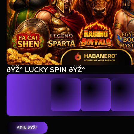
ðŸŽ° LUCKY SPIN ðŸŽ°
SPIN ðŸŽ²