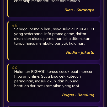
chat siap membantu saat dibutuhkan.
Rian - Surabaya
Sebagai pemain baru, saya suka alur BIGHOKI
yang sederhana. Info promo game, daftar
akun, dan akses permainan bisa ditemukan
tanpa harus membuka banyak halaman.
Nadia - Jakarta
Halaman BIGHOKI terasa cocok buat mencari
hiburan online. Saya bisa cek kategori
permainan, masuk akun, dan hubungi
bantuan dari satu tampilan yang rapi.
Bagas - Bandung