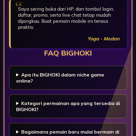
Saya sering buka dari HP, dan tombol login,
daftar, promo, serta live chat tetap mudah
dijangkau. Buat pemain mobile ini terasa
praktis.
Yoga - Medan
FAQ BIGHOKI
Apa itu BIGHOKI dalam niche game
online?
Kategori permainan apa yang tersedia di
BIGHOKI?
Bagaimana pemain baru mulai bermain di