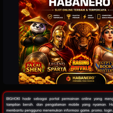
BIGHOKI hadir sebagai portal permainan online yang men
tampilan bersih, dan pengalaman mobile yang nyaman. Ha
membantu pengguna menemukan informasi game, promo, login, 