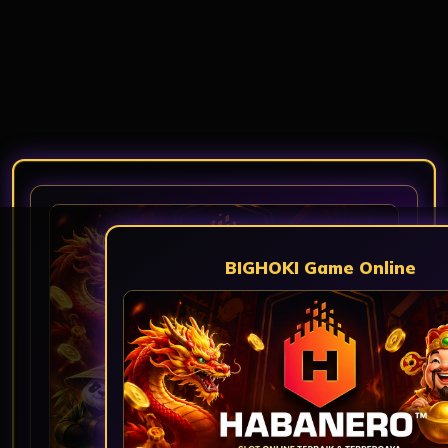
Loading...
BIGHOKI Game Online