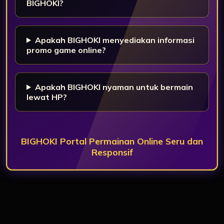
BIGHOKI?
Apakah BIGHOKI menyediakan informasi
promo game online?
Apakah BIGHOKI nyaman untuk bermain
lewat HP?
BIGHOKI Portal Permainan Online Seru dan
Responsif