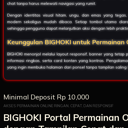
chat tanpa harus melewati navigasi yang rumit.
Dengan identitas visual hitam, ungu, dan emas yang tegas
modern sekaligus mudah dibaca. Setiap tombol utama diar
sehingga pengguna dapat melanjutkan aksi dengan lebih praktis
Keunggulan BIGHOKI untuk Permainan 
BIGHOKI menonjol melalui layout responsif, banner yang tetap pr
informasi ringkas, serta card konten yang kontras. Pengalama
yang ingin membuka halaman dari ponsel tanpa tampilan saling
Price:
Minimal Deposit Rp 10,000
AKSES PERMAINAN ONLINE RINGAN, CEPAT, DAN RESPONSIF
BIGHOKI Portal Permainan O