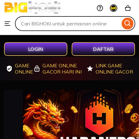
BIGHOKI
Skip
to
Search
Browse
ontent
for
items
or
shops
LOGIN
DAFTAR
GAME
GAME ONLINE
LINK GAME
ONLINE
GACOR HARI INI
ONLINE GACOR