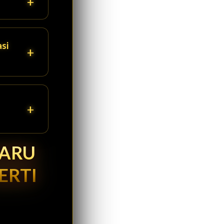
si
BARU
ERTI