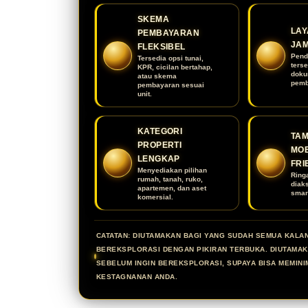
SKEMA
LAY
PEMBAYARAN
JA
FLEKSIBEL
Pend
Tersedia opsi tunai,
terse
KPR, cicilan bertahap,
doku
atau skema
pemb
pembayaran sesuai
unit.
KATEGORI
TAM
PROPERTI
MOB
LENGKAP
FRI
Menyediakan pilihan
Ring
rumah, tanah, ruko,
diak
apartemen, dan aset
smar
komersial.
CATATAN: DIUTAMAKAN BAGI YANG SUDAH SEMUA KALA
BEREKSPLORASI DENGAN PIKIRAN TERBUKA. DIUTAMA
SEBELUM INGIN BEREKSPLORASI, SUPAYA BISA MEMINI
KESTAGNANAN ANDA.