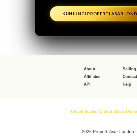
KUNJUNGI PROPERTI ASAR LON
About
Selling
Affiliates
Contact
API
Help
United States / United States Dollar
2026 Properti Asar London -