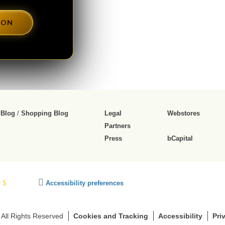
DON
 Blog
/
Shopping Blog
Legal
Webstores
Partners
Press
bCapital
C
 $
Accessibility preferences
l
i
c
 All Rights Reserved
Cookies and Tracking
Accessibility
Pri
k