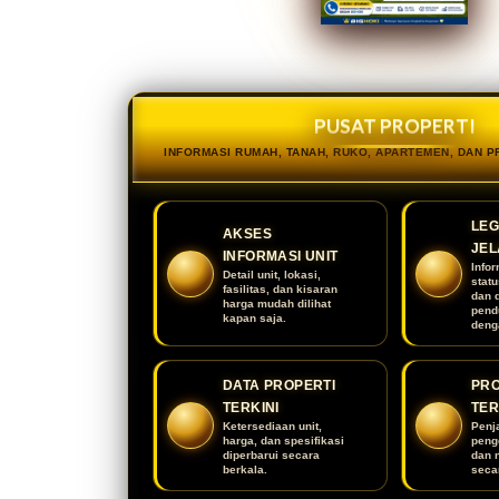
PUSAT PROPERTI
INFORMASI RUMAH, TANAH, RUKO, APARTEMEN, DAN 
LEG
AKSES
JEL
INFORMASI UNIT
Infor
Detail unit, lokasi,
stat
fasilitas, dan kisaran
dan 
harga mudah dilihat
pend
kapan saja.
deng
DATA PROPERTI
PR
TERKINI
TE
Ketersediaan unit,
Penj
harga, dan spesifikasi
peng
diperbarui secara
dan 
berkala.
secar