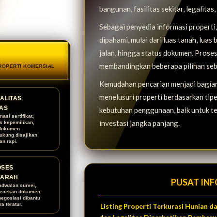
bangunan, fasilitas sekitar, legalitas
Sebagai penyedia informasi propert
dipahami, mulai dari luas tanah, luas 
jalan, hingga status dokumen. Proses
membandingkan beberapa pilihan seb
PROPERTI KOMERSIAL
Kemudahan pencarian menjadi bagian 
menelusuri properti berdasarkan tipe, 
ALITAS
AS
kebutuhan penggunaan, baik untuk te
masi sertifikat,
investasi jangka panjang.
us kepemilikan,
dokumen
ukung disajikan
an rapi.
OSES
RARAH
PUSAT INF
adwalan survei,
ecekan dokumen,
negosiasi dibantu
a teratur.
Listing Properti Terkurasi Hunian 