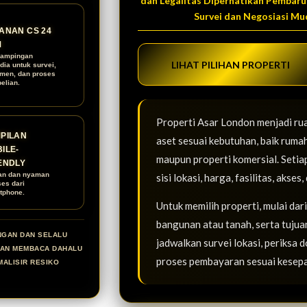
dan Legalitas Diperhatikan Pembaru
Survei dan Negosiasi Mu
ANAN CS 24
M
ampingan
LIHAT PILIHAN PROPERTI
dia untuk survei,
men, dan proses
elian.
Properti Asar London menjadi ru
PILAN
aset sesuai kebutuhan, baik rumah
ILE-
maupun properti komersial. Setia
ENDLY
an dan nyaman
sisi lokasi, harga, fasilitas, aks
ses dari
tphone.
Untuk memilih properti, mulai dar
bangunan atau tanah, serta tujuan
NGAN DAN SELALU
jadwalkan survei lokasi, periksa 
KAN MEMBACA DAHALU
proses pembayaran sesuai kesep
MALISIR RESIKO