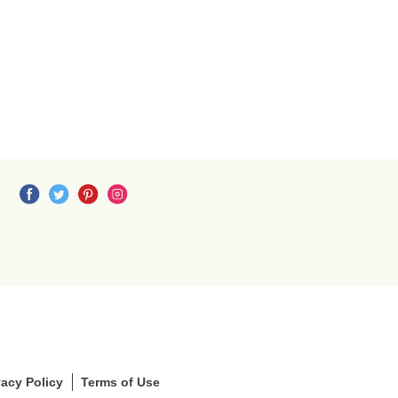
S
S
L
S
vacy Policy
Terms of Use
e