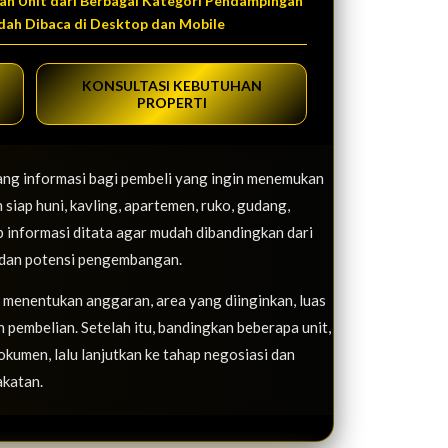
an Unit dari Berbagai Kategori Pendampingan
dah Dibaca di Desktop dan Mobile
KONSULTASI KEBUTUHAN
PROPERTI
ang informasi bagi pembeli yang ingin menemukan
 siap huni, kavling, apartemen, ruko, gudang,
p informasi ditata agar mudah dibandingkan dari
es, dan potensi pengembangan.
i menentukan anggaran, area yang diinginkan, luas
 pembelian. Setelah itu, bandingkan beberapa unit,
dokumen, lalu lanjutkan ke tahap negosiasi dan
akatan.