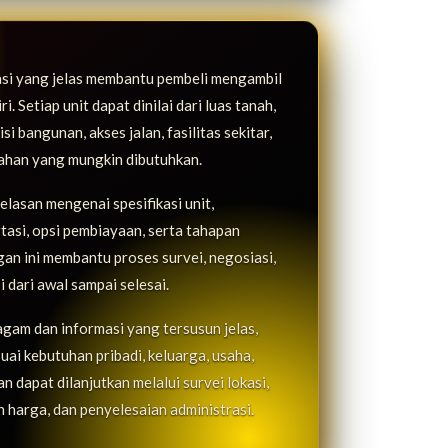
asi yang jelas membantu pembeli mengambil
. Setiap unit dapat dinilai dari luas tanah,
i bangunan, akses jalan, fasilitas sekitar,
bahan yang mungkin dibutuhkan.
lasan mengenai spesifikasi unit,
rtasi, opsi pembiayaan, serta tahapan
n ini membantu proses survei, negosiasi,
i dari awal sampai selesai.
agam dan informasi yang tersusun jelas,
uai kebutuhan pribadi, keluarga, usaha,
 dapat dilanjutkan melalui survei lokasi,
 harga, dan penyelesaian administrasi.