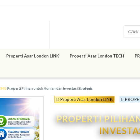
Properti Asar London LINK
Properti Asar London TECH
PR
TING
Properti Pilihan untuk Hunian dan Investasi Strategis
Properti Asar London LINK
PROPE
PROPERTI PILIH
INVESTA