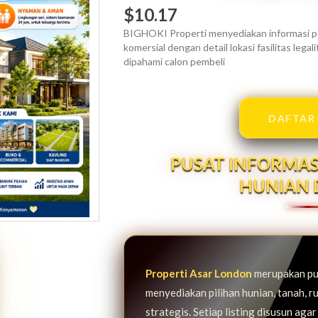
$10.17
BIGHOKI Properti menyediakan informasi pe
komersial dengan detail lokasi fasilitas leg
dipahami calon pembeli
DAFTAR
PUSAT INFORMAS
HUNIAN 
Properti Asar London
merupakan pus
menyediakan pilihan hunian, tanah, ru
strategis. Setiap listing disusun agar