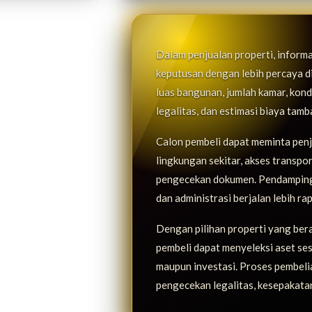
Dalam penjualan properti, inform
keputusan dengan lebih percaya diri
luas bangunan, jumlah kamar, kondis
legalitas, dan estimasi biaya tam
Calon pembeli dapat meminta penje
lingkungan sekitar, akses transpo
pengecekan dokumen. Pendampinga
dan administrasi berjalan lebih rap
Dengan pilihan properti yang ber
pembeli dapat menyeleksi aset ses
maupun investasi. Proses pembelian
pengecekan legalitas, kesepakatan