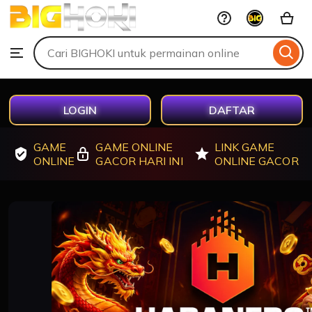
BIGHOKI
Skip
to
Search
Browse
ontent
for
items
or
shops
LOGIN
DAFTAR
GAME
GAME ONLINE
LINK GAME
ONLINE
GACOR HARI INI
ONLINE GACOR