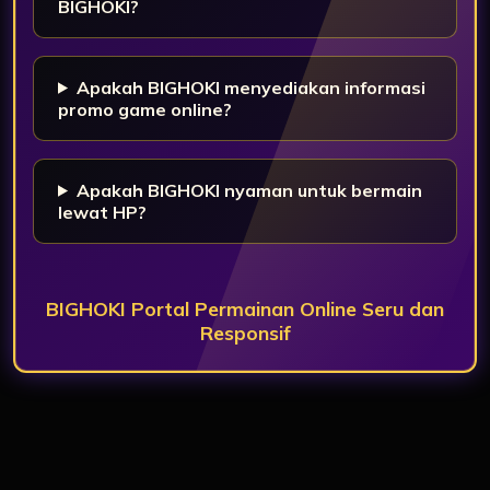
BIGHOKI?
Apakah BIGHOKI menyediakan informasi
promo game online?
Apakah BIGHOKI nyaman untuk bermain
lewat HP?
BIGHOKI Portal Permainan Online Seru dan
Responsif