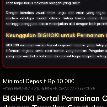
chat tanpa harus melewati navigasi yang rumit.
Dengan identitas visual hitam, ungu, dan emas yang tegas
modern sekaligus mudah dibaca. Setiap tombol utama diar
sehingga pengguna dapat melanjutkan aksi dengan lebih praktis
Keunggulan BIGHOKI untuk Permainan 
BIGHOKI menonjol melalui layout responsif, banner yang tetap pr
informasi ringkas, serta card konten yang kontras. Pengalama
yang ingin membuka halaman dari ponsel tanpa tampilan saling
Price:
Minimal Deposit Rp 10,000
AKSES PERMAINAN ONLINE RINGAN, CEPAT, DAN RESPONSIF
BIGHOKI Portal Permainan O