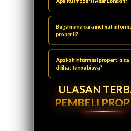
Apa itu Properti Asar London?
Bagaimana cara melihat informa
properti?
Apakah informasi properti bisa
dilihat tanpa biaya?
ULASAN TER
PEMBELI PROP