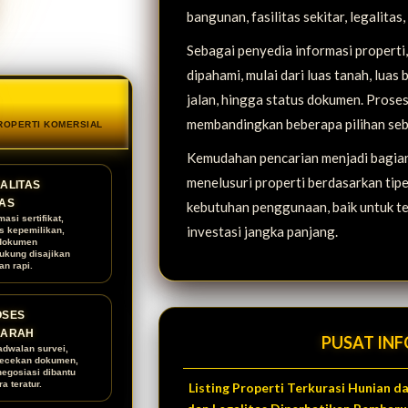
bangunan, fasilitas sekitar, legalitas
Sebagai penyedia informasi propert
dipahami, mulai dari luas tanah, luas 
jalan, hingga status dokumen. Proses
membandingkan beberapa pilihan seb
PROPERTI KOMERSIAL
Kemudahan pencarian menjadi bagian 
menelusuri properti berdasarkan tipe, 
ALITAS
AS
kebutuhan penggunaan, baik untuk te
masi sertifikat,
investasi jangka panjang.
us kepemilikan,
dokumen
ukung disajikan
an rapi.
OSES
RARAH
PUSAT INF
adwalan survei,
ecekan dokumen,
negosiasi dibantu
a teratur.
Listing Properti Terkurasi Hunian 