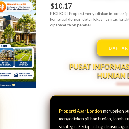
$10.17
BIGHOKI Properti menyediakan informasi pe
komersial dengan detail lokasi fasilitas leg
dipahami calon pembeli
DAFTAR
PUSAT INFORMAS
HUNIAN 
Properti Asar London
merupakan pus
menyediakan pilihan hunian, tanah, ru
strategis. Setiap listing disusun agar