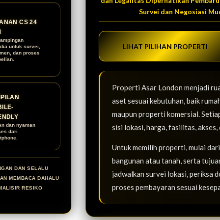
dan Legalitas Diperhatikan Pembaru
Survei dan Negosiasi Mu
ANAN CS 24
M
ampingan
LIHAT PILIHAN PROPERTI
dia untuk survei,
men, dan proses
elian.
Properti Asar London menjadi ru
PILAN
aset sesuai kebutuhan, baik rumah
ILE-
maupun properti komersial. Setia
ENDLY
an dan nyaman
sisi lokasi, harga, fasilitas, aks
ses dari
tphone.
Untuk memilih properti, mulai dar
bangunan atau tanah, serta tujuan
NGAN DAN SELALU
jadwalkan survei lokasi, periksa 
KAN MEMBACA DAHALU
proses pembayaran sesuai kesep
MALISIR RESIKO