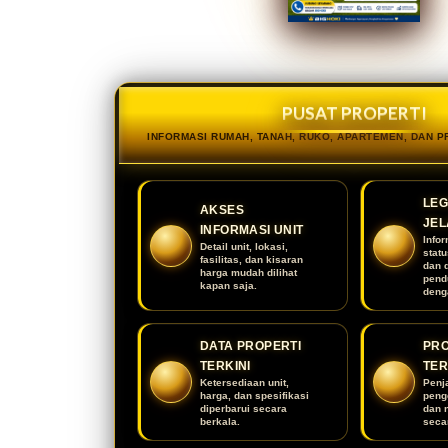
PUSAT PROPERTI
INFORMASI RUMAH, TANAH, RUKO, APARTEMEN, DAN 
LEG
AKSES
JEL
INFORMASI UNIT
Infor
Detail unit, lokasi,
stat
fasilitas, dan kisaran
dan 
harga mudah dilihat
pend
kapan saja.
deng
DATA PROPERTI
PR
TERKINI
TE
Ketersediaan unit,
Penj
harga, dan spesifikasi
peng
diperbarui secara
dan 
berkala.
secar