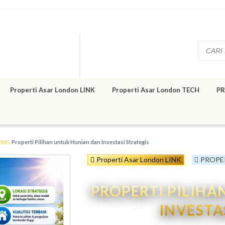
Properti Asar London LINK
Properti Asar London TECH
PR
TING
Properti Pilihan untuk Hunian dan Investasi Strategis
Properti Asar London LINK
PROPE
PROPERTI PILIH
INVESTA