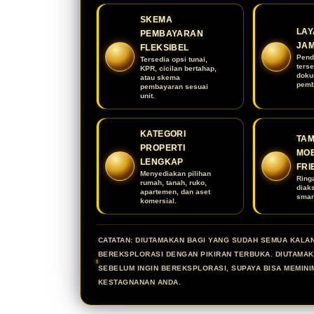
SKEMA
LAY
PEMBAYARAN
JA
FLEKSIBEL
Pend
Tersedia opsi tunai,
terse
KPR, cicilan bertahap,
doku
atau skema
pemb
pembayaran sesuai
unit.
KATEGORI
TAM
PROPERTI
MOB
LENGKAP
FRI
Menyediakan pilihan
Ring
rumah, tanah, ruko,
diak
apartemen, dan aset
smar
komersial.
CATATAN: DIUTAMAKAN BAGI YANG SUDAH SEMUA KALA
BEREKSPLORASI DENGAN PIKIRAN TERBUKA. DIUTAMA
SEBELUM INGIN BEREKSPLORASI, SUPAYA BISA MEMINI
KESTAGNANAN ANDA.