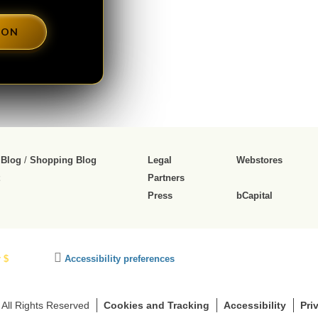
DON
 Blog
/
Shopping Blog
Legal
Webstores
Partners
Press
bCapital
C
 $
Accessibility preferences
l
i
c
 All Rights Reserved
Cookies and Tracking
Accessibility
Pri
k