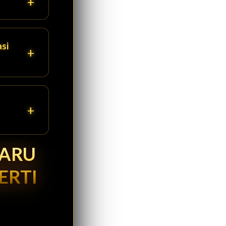
si
BARU
ERTI