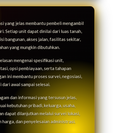
asi yang jelas membantu pembeli mengambil
. Setiap unit dapat dinilai dari luas tanah,
i bangunan, akses jalan, fasilitas sekitar,
bahan yang mungkin dibutuhkan.
lasan mengenai spesifikasi unit,
rtasi, opsi pembiayaan, serta tahapan
n ini membantu proses survei, negosiasi,
i dari awal sampai selesai.
agam dan informasi yang tersusun jelas,
uai kebutuhan pribadi, keluarga, usaha,
 dapat dilanjutkan melalui survei lokasi,
 harga, dan penyelesaian administrasi.