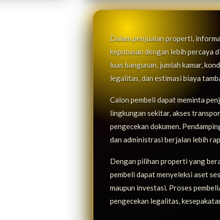
Dalam penjualan properti, inform
keputusan dengan lebih percaya diri
luas bangunan, jumlah kamar, kondis
legalitas, dan estimasi biaya tam
Calon pembeli dapat meminta penje
lingkungan sekitar, akses transpo
pengecekan dokumen. Pendampinga
dan administrasi berjalan lebih rap
Dengan pilihan properti yang ber
pembeli dapat menyeleksi aset ses
maupun investasi. Proses pembelian
pengecekan legalitas, kesepakatan