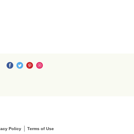
S
S
L
S
vacy Policy
Terms of Use
e