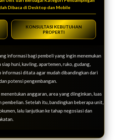
an Unit dari Berbagai Kategori Pendampingan
dah Dibaca di Desktop dan Mobile
KONSULTASI KEBUTUHAN
PROPERTI
ang informasi bagi pembeli yang ingin menemukan
 siap huni, kavling, apartemen, ruko, gudang,
p informasi ditata agar mudah dibandingkan dari
es, dan potensi pengembangan.
i menentukan anggaran, area yang diinginkan, luas
 pembelian. Setelah itu, bandingkan beberapa unit,
dokumen, lalu lanjutkan ke tahap negosiasi dan
akatan.