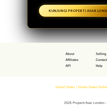
KUNJUNGI PROPERTI ASAR LON
About
Selling
Affiliates
Contact
API
Help
United States / United States Dollar
2026 Properti Asar London -