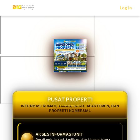
>
Log in
PUSAT PROPERTI
INFORMASI RUMAH, TANAH, RUKO, APARTEMEN, DAN
PROPERTI KOMERSIAL
AKSES INFORMASI UNIT
Detail unit, lokasi, fasilitas, dan kisaran harga