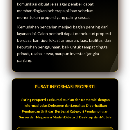
komunikasi dibuat jelas agar pembeli dapat
membandingkan beberapa pilihan sebelum
menentukan properti yang paling sesuai.
Kemudahan pencarian menjadi bagian penting dari
layanan ini. Calon pembeli dapat menelusuri properti
berdasarkan tipe, lokasi, anggaran, luas, fasilitas, dan
kebutuhan penggunaan, baik untuk tempat tinggal
pribadi, usaha, sewa, maupun investasi jangka
panjang.
PUSAT INFORMASI PROPERTI
Listing Properti Terkurasi Hunian dan Komersial dengan
Informasi Jelas Dokumen dan Legalitas Diperhatikan
Pembaruan Unit dari Berbagai Kategori Pendampingan
Survei dan Negosiasi Mudah Dibaca di Desktop dan Mobile