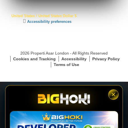
S
United States / United States Dollar $
S
C
Accessibility preferences
L
l
S
i
e
c
c
k
u
t
r
2026 Properti Asar London - All Rights Reserved
o
e
Cookies and Tracking
Accessibility
Privacy Policy
a
C
Terms of Use
c
o
t
n
i
n
v
e
a
c
t
t
e
i
LOGIN
a
o
c
n
c
e
DAFTAR