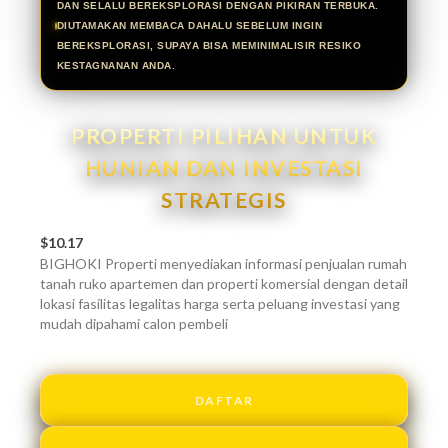
DAN SELALU BEREKSPLORASI DENGAN PIKIRAN TERBUKA.
DIUTAMAKAN MEMBACA DAHALU SEBELUM INGIN
BEREKSPLORASI, SUPAYA BISA MEMINIMALISIR RESIKO
KESTAGNANAN ANDA.
PROPERTI PILIHAN UNTUK
HUNIAN DAN INVESTASI
STRATEGIS
$10.17
BIGHOKI Properti menyediakan informasi penjualan rumah
tanah ruko apartemen dan properti komersial dengan detail
lokasi fasilitas legalitas harga serta peluang investasi yang
mudah dipahami calon pembeli
DAFTAR