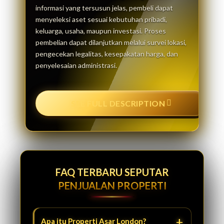
informasi yang tersusun jelas, pembeli dapat
menyeleksi aset sesuai kebutuhan pribadi,
keluarga, usaha, maupun investasi. Proses
pembelian dapat dilanjutkan melalui survei lokasi,
pengecekan legalitas, kesepakatan harga, dan
penyelesaian administrasi.
SEE FULL DESCRIPTION
FAQ TERBARU SEPUTAR
PENJUALAN PROPERTI
Apa itu Properti Asar London?