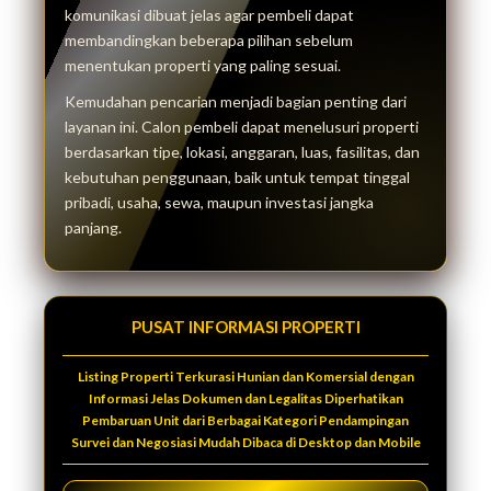
komunikasi dibuat jelas agar pembeli dapat
membandingkan beberapa pilihan sebelum
menentukan properti yang paling sesuai.
Kemudahan pencarian menjadi bagian penting dari
layanan ini. Calon pembeli dapat menelusuri properti
berdasarkan tipe, lokasi, anggaran, luas, fasilitas, dan
kebutuhan penggunaan, baik untuk tempat tinggal
pribadi, usaha, sewa, maupun investasi jangka
panjang.
PUSAT INFORMASI PROPERTI
Listing Properti Terkurasi Hunian dan Komersial dengan
Informasi Jelas Dokumen dan Legalitas Diperhatikan
Pembaruan Unit dari Berbagai Kategori Pendampingan
Survei dan Negosiasi Mudah Dibaca di Desktop dan Mobile