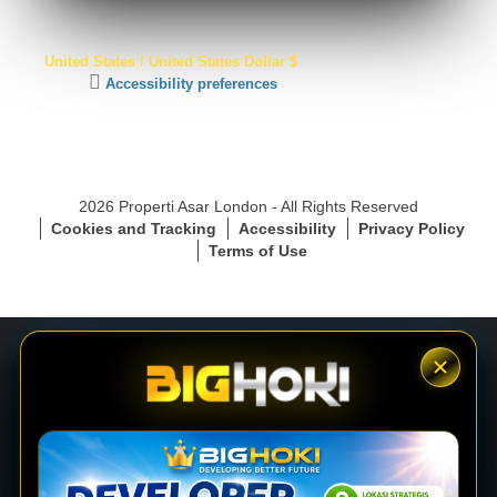
S
United States / United States Dollar $
S
C
Accessibility preferences
L
l
S
i
e
c
c
k
u
t
r
2026 Properti Asar London - All Rights Reserved
o
e
Cookies and Tracking
Accessibility
Privacy Policy
a
C
Terms of Use
c
o
t
n
i
n
v
e
a
c
t
t
e
i
LOGIN
a
o
c
n
c
e
DAFTAR