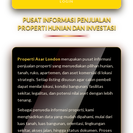
LOGIN
PUSAT INFORMASI PENJUALAN
PROPERTI HUNIAN DAN INVESTASI
Properti Asar London
merupakan pusat informasi
penjualan properti yang menyediakan pilihan hunian,
tanah, ruko, apartemen, dan aset komersial di lokasi
strategis. Setiap listing disusun agar calon pembeli
dapat menilai lokasi, kondisi bangunan, fasilitas
sekitar, legalitas, dan potensi nilai aset dengan lebih
tenang.
Sebagai penyedia informasi properti, kami
menghadirkan data yang mudah dipahami, mulai dari
luas tanah, luas bangunan, orientasi, lingkungan
sekitar, akses jalan, hingga status dokumen. Proses