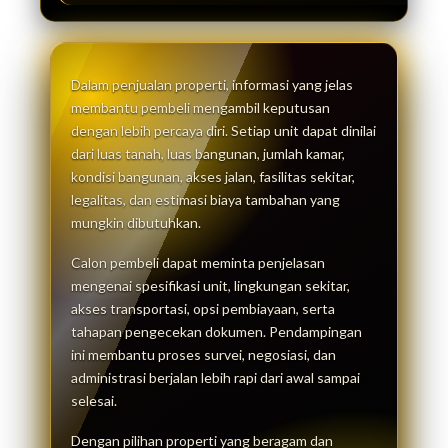
Dalam penjualan properti, informasi yang jelas
membantu pembeli mengambil keputusan
dengan lebih percaya diri. Setiap unit dapat dinilai
dari luas tanah, luas bangunan, jumlah kamar,
kondisi bangunan, akses jalan, fasilitas sekitar,
legalitas, dan estimasi biaya tambahan yang
mungkin dibutuhkan.
Calon pembeli dapat meminta penjelasan
mengenai spesifikasi unit, lingkungan sekitar,
akses transportasi, opsi pembiayaan, serta
tahapan pengecekan dokumen. Pendampingan
ini membantu proses survei, negosiasi, dan
administrasi berjalan lebih rapi dari awal sampai
selesai.
Dengan pilihan properti yang beragam dan