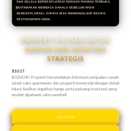
DAN SELALU BEREKSPLORASI DENGAN PIKIRAN TERBUKA.
DIUTAMAKAN MEMBACA DAHALU SEBELUM INGIN
BEREKSPLORASI, SUPAYA BISA MEMINIMALISIR RESIKO
KESTAGNANAN ANDA.
PROPERTI PILIHAN UNTUK
HUNIAN DAN INVESTASI
STRATEGIS
$10.17
BIGHOKI Properti menyediakan informasi penjualan rumah
tanah ruko apartemen dan properti komersial dengan detail
lokasi fasilitas legalitas harga serta peluang investasi yang
mudah dipahami calon pembeli
DAFTAR