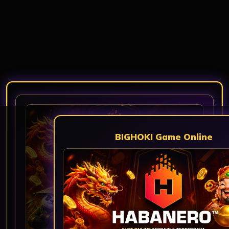
Loading...
BIGHOKI Game Online