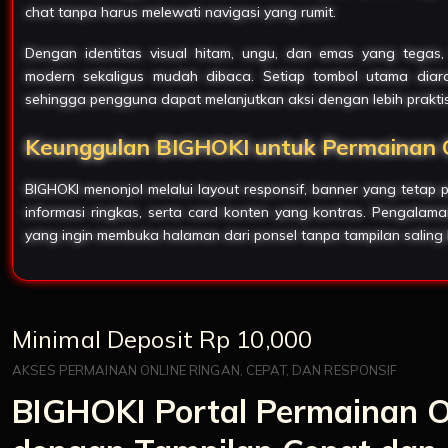
chat tanpa harus melewati navigasi yang rumit.
Dengan identitas visual hitam, ungu, dan emas yang tegas
modern sekaligus mudah dibaca. Setiap tombol utama diar
sehingga pengguna dapat melanjutkan aksi dengan lebih praktis
Keunggulan BIGHOKI untuk Permainan 
BIGHOKI menonjol melalui layout responsif, banner yang tetap pr
informasi ringkas, serta card konten yang kontras. Pengalama
yang ingin membuka halaman dari ponsel tanpa tampilan saling
Price:
Minimal Deposit Rp 10,000
AKSES PERMAINAN ONLINE RINGAN, CEPAT, DAN RESPONSIF
BIGHOKI Portal Permainan O