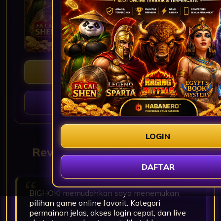
LOGIN
DAFTAR
LOGIN
Review Pengguna BIGHOKI
DAFTAR
BIGHOKI memudahkan saya menemukan
pilihan game online favorit. Kategori
permainan jelas, akses login cepat, dan live