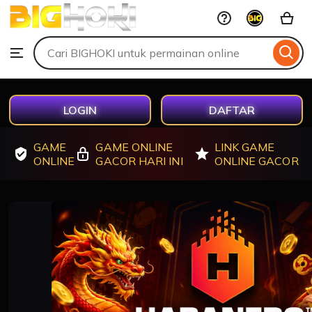
BIGHOKI
Skip
to
Search
Browse
ontent
for
items
or
shops
LOGIN
DAFTAR
GAME
GAME ONLINE
LINK GAME
ONLINE
GACOR HARI INI
ONLINE GACOR