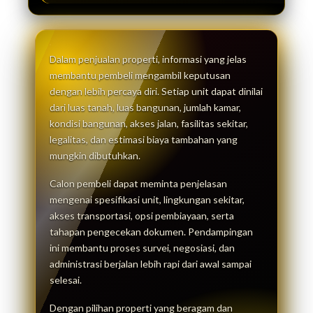
Dalam penjualan properti, informasi yang jelas
membantu pembeli mengambil keputusan
dengan lebih percaya diri. Setiap unit dapat dinilai
dari luas tanah, luas bangunan, jumlah kamar,
kondisi bangunan, akses jalan, fasilitas sekitar,
legalitas, dan estimasi biaya tambahan yang
mungkin dibutuhkan.
Calon pembeli dapat meminta penjelasan
mengenai spesifikasi unit, lingkungan sekitar,
akses transportasi, opsi pembiayaan, serta
tahapan pengecekan dokumen. Pendampingan
ini membantu proses survei, negosiasi, dan
administrasi berjalan lebih rapi dari awal sampai
selesai.
Dengan pilihan properti yang beragam dan