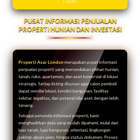
LOGIN
PUSAT INFORMASI PENJUALAN
PROPERTI HUNIAN DAN INVESTASI
Properti Asar London
merupakan pusat informasi
penjualan properti yang menyediakan pilihan hunian,
tanah, ruko, apartemen, dan aset komersial di lokasi
strategis. Setiap listing disusun agar calon pembeli
dapat menilai lokasi, kondisi bangunan, fasilitas
sekitar, legalitas, dan potensi nilai aset dengan lebih
tenang.
Sebagai penyedia informasi properti, kami
menghadirkan data yang mudah dipahami, mulai dari
luas tanah, luas bangunan, orientasi, lingkungan
sekitar, akses jalan, hingga status dokumen. Proses