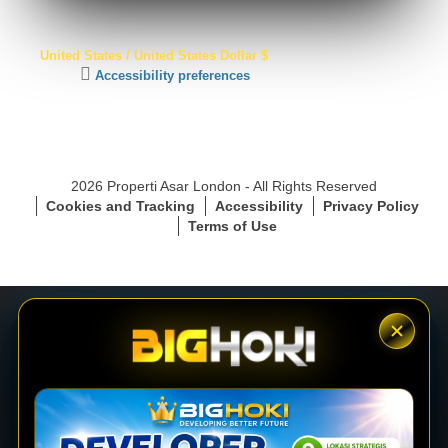
S
United States / United States Dollar $
S
C
Accessibility preferences
L
l
S
i
e
c
c
k
u
t
r
2026 Properti Asar London - All Rights Reserved
o
e
Cookies and Tracking
Accessibility
Privacy Policy
a
C
Terms of Use
c
o
t
n
i
n
v
e
a
c
t
t
e
i
LOGIN
a
o
c
n
c
e
DAFTAR