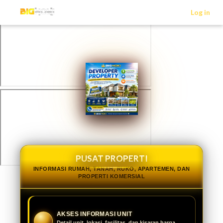
>
Log in
PUSAT PROPERTI
INFORMASI RUMAH, TANAH, RUKO, APARTEMEN, DAN
PROPERTI KOMERSIAL
AKSES INFORMASI UNIT
Detail unit, lokasi, fasilitas, dan kisaran harga