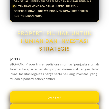
DAN SELALU BEREKSPLORASI DENGAN PIKIRAN TERBUKA.
DIUTAMAKAN MEMBACA DAHALU SEBELUM INGIN
BEREKSPLORASI, SUPAYA BISA MEMINIMALISIR RESIKO
KESTAGNANAN ANDA.
PROPERTI PILIHAN UNTUK
HUNIAN DAN INVESTASI
STRATEGIS
$10.17
BIGHOKI Properti menyediakan informasi penjualan rumah
tanah ruko apartemen dan properti komersial dengan detail
lokasi fasilitas legalitas harga serta peluang investasi yang
mudah dipahami calon pembeli
DAFTAR