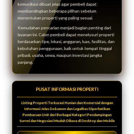
komunikasi dibuat jelas agar pembeli dapat
membandingkan beberapa pilihan sebelum
menentukan properti yang paling sesuai.
Kemudahan pencarian menjadi bagian penting dari
layanan ini. Calon pembeli dapat menelusuri properti
berdasarkan tipe, lokasi, anggaran, luas, fasilitas, dan
kebutuhan penggunaan, baik untuk tempat tinggal
pribadi, usaha, sewa, maupun investasi jangka
panjang.
PUSAT INFORMASI PROPERTI
Listing Properti Terkurasi Hunian dan Komersial dengan
Informasi Jelas Dokumen dan Legalitas Diperhatikan
Pembaruan Unit dari Berbagai Kategori Pendampingan
Survei dan Negosiasi Mudah Dibaca di Desktop dan Mobile