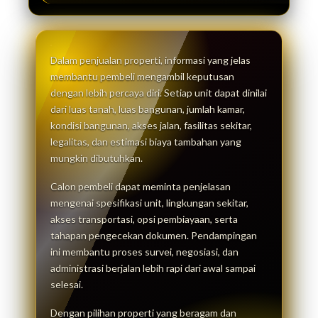
Dalam penjualan properti, informasi yang jelas
membantu pembeli mengambil keputusan
dengan lebih percaya diri. Setiap unit dapat dinilai
dari luas tanah, luas bangunan, jumlah kamar,
kondisi bangunan, akses jalan, fasilitas sekitar,
legalitas, dan estimasi biaya tambahan yang
mungkin dibutuhkan.
Calon pembeli dapat meminta penjelasan
mengenai spesifikasi unit, lingkungan sekitar,
akses transportasi, opsi pembiayaan, serta
tahapan pengecekan dokumen. Pendampingan
ini membantu proses survei, negosiasi, dan
administrasi berjalan lebih rapi dari awal sampai
selesai.
Dengan pilihan properti yang beragam dan