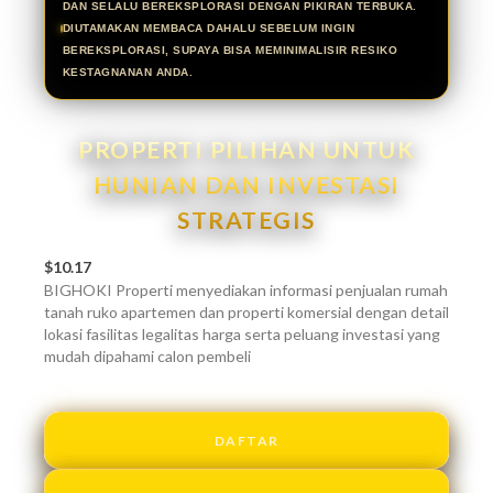
DAN SELALU BEREKSPLORASI DENGAN PIKIRAN TERBUKA.
DIUTAMAKAN MEMBACA DAHALU SEBELUM INGIN
BEREKSPLORASI, SUPAYA BISA MEMINIMALISIR RESIKO
KESTAGNANAN ANDA.
PROPERTI PILIHAN UNTUK
HUNIAN DAN INVESTASI
STRATEGIS
$10.17
BIGHOKI Properti menyediakan informasi penjualan rumah
tanah ruko apartemen dan properti komersial dengan detail
lokasi fasilitas legalitas harga serta peluang investasi yang
mudah dipahami calon pembeli
DAFTAR