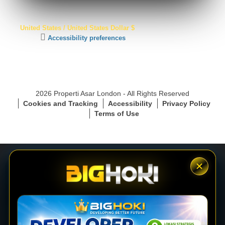
S
United States / United States Dollar $
S
C
Accessibility preferences
L
l
S
i
e
c
c
k
u
t
r
2026 Properti Asar London - All Rights Reserved
o
e
Cookies and Tracking
Accessibility
Privacy Policy
a
C
Terms of Use
c
o
t
n
i
n
v
e
a
c
t
t
e
i
LOGIN
a
o
c
n
c
e
DAFTAR