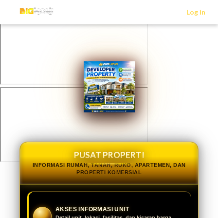
>
Log in
PUSAT PROPERTI
INFORMASI RUMAH, TANAH, RUKO, APARTEMEN, DAN
PROPERTI KOMERSIAL
AKSES INFORMASI UNIT
Detail unit, lokasi, fasilitas, dan kisaran harga