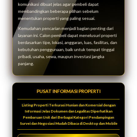
komunikasi dibuat jelas agar pembeli dapat
membandingkan beberapa pilihan sebelum
menentukan properti yang paling sesuai.
Kemudahan pencarian menjadi bagian penting dari
layanan ini. Calon pembeli dapat menelusuri properti
berdasarkan tipe, lokasi, anggaran, luas, fasilitas, dan
kebutuhan penggunaan, baik untuk tempat tinggal
pribadi, usaha, sewa, maupun investasi jangka
panjang.
PUSAT INFORMASI PROPERTI
Listing Properti Terkurasi Hunian dan Komersial dengan
Informasi Jelas Dokumen dan Legalitas Diperhatikan
Pembaruan Unit dari Berbagai Kategori Pendampingan
Survei dan Negosiasi Mudah Dibaca di Desktop dan Mobile