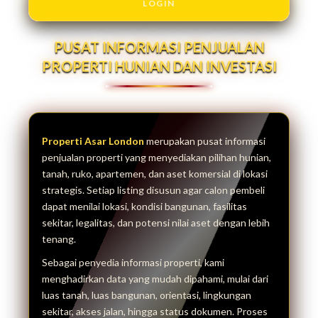
LOGIN
PUSAT INFORMASI PENJUALAN
PROPERTI HUNIAN DAN INVESTASI
Properti Asar London
merupakan pusat informasi
penjualan properti yang menyediakan pilihan hunian,
tanah, ruko, apartemen, dan aset komersial di lokasi
strategis. Setiap listing disusun agar calon pembeli
dapat menilai lokasi, kondisi bangunan, fasilitas
sekitar, legalitas, dan potensi nilai aset dengan lebih
tenang.
Sebagai penyedia informasi properti, kami
menghadirkan data yang mudah dipahami, mulai dari
luas tanah, luas bangunan, orientasi, lingkungan
sekitar, akses jalan, hingga status dokumen. Proses