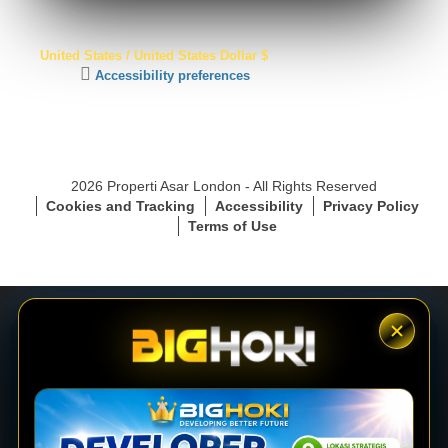
S
United States / United States Dollar $
S
C
Accessibility preferences
L
l
S
i
e
c
c
k
u
t
r
2026 Properti Asar London - All Rights Reserved
o
e
Cookies and Tracking
Accessibility
Privacy Policy
a
C
Terms of Use
c
o
t
n
i
n
v
e
a
c
t
t
e
i
LOGIN
a
o
c
n
c
e
DAFTAR