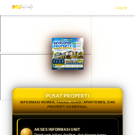
>
Log in
PUSAT PROPERTI
INFORMASI RUMAH, TANAH, RUKO, APARTEMEN, DAN
PROPERTI KOMERSIAL
AKSES INFORMASI UNIT
Detail unit, lokasi, fasilitas, dan kisaran harga