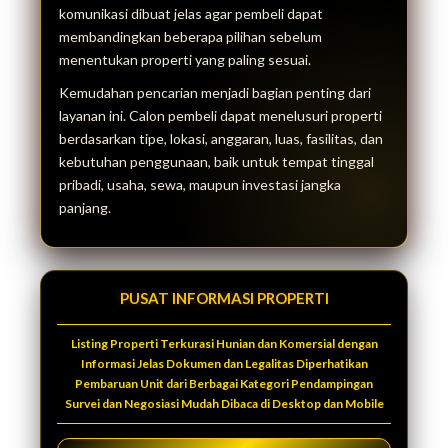
komunikasi dibuat jelas agar pembeli dapat
membandingkan beberapa pilihan sebelum
menentukan properti yang paling sesuai.
Kemudahan pencarian menjadi bagian penting dari
layanan ini. Calon pembeli dapat menelusuri properti
berdasarkan tipe, lokasi, anggaran, luas, fasilitas, dan
kebutuhan penggunaan, baik untuk tempat tinggal
pribadi, usaha, sewa, maupun investasi jangka
panjang.
PUSAT INFORMASI PROPERTI
Listing Properti Terkurasi Hunian dan Komersial dengan
Informasi Jelas Dokumen dan Legalitas Diperhatikan
Pembaruan Unit dari Berbagai Kategori Pendampingan
Survei dan Negosiasi Mudah Dibaca di Desktop dan Mobile