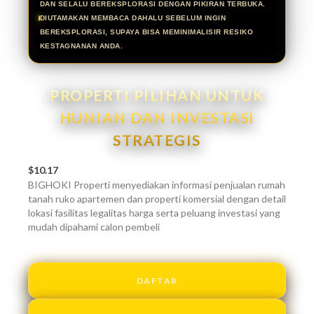
DAN SELALU BEREKSPLORASI DENGAN PIKIRAN TERBUKA.
DIUTAMAKAN MEMBACA DAHALU SEBELUM INGIN
BEREKSPLORASI, SUPAYA BISA MEMINIMALISIR RESIKO
KESTAGNANAN ANDA.
PROPERTI PILIHAN UNTUK
HUNIAN DAN INVESTASI
STRATEGIS
$10.17
BIGHOKI Properti menyediakan informasi penjualan rumah
tanah ruko apartemen dan properti komersial dengan detail
lokasi fasilitas legalitas harga serta peluang investasi yang
mudah dipahami calon pembeli
DAFTAR