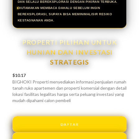
DAN SELALU BEREKSPLORASI DENGAN PIKIRAN TERBUKA.
DIUTAMAKAN MEMBACA DAHALU SEBELUM INGIN
BEREKSPLORASI, SUPAYA BISA MEMINIMALISIR RESIKO
KESTAGNANAN ANDA.
PROPERTI PILIHAN UNTUK
HUNIAN DAN INVESTASI
STRATEGIS
$10.17
BIGHOKI Properti menyediakan informasi penjualan rumah
tanah ruko apartemen dan properti komersial dengan detail
lokasi fasilitas legalitas harga serta peluang investasi yang
mudah dipahami calon pembeli
DAFTAR