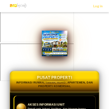
>
Log in
PUSAT PROPERTI
INFORMASI RUMAH, TANAH, RUKO, APARTEMEN, DAN
PROPERTI KOMERSIAL
AKSES INFORMASI UNIT
Detail unit, lokasi, fasilitas, dan kisaran harga