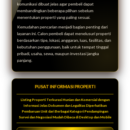
komunikasi dibuat jelas agar pembeli dapat
membandingkan beberapa pilihan sebelum
menentukan properti yang paling sesuai.
Kemudahan pencarian menjadi bagian penting dari
layanan ini. Calon pembeli dapat menelusuri properti
berdasarkan tipe, lokasi, anggaran, luas, fasilitas, dan
kebutuhan penggunaan, baik untuk tempat tinggal
pribadi, usaha, sewa, maupun investasi jangka
panjang.
PUSAT INFORMASI PROPERTI
Listing Properti Terkurasi Hunian dan Komersial dengan
Informasi Jelas Dokumen dan Legalitas Diperhatikan
Pembaruan Unit dari Berbagai Kategori Pendampingan
Survei dan Negosiasi Mudah Dibaca di Desktop dan Mobile