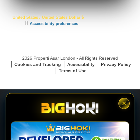
S
United States / United States Dollar $
S
C
Accessibility preferences
L
l
S
i
e
c
c
k
u
t
r
2026 Properti Asar London - All Rights Reserved
o
e
Cookies and Tracking
Accessibility
Privacy Policy
a
C
Terms of Use
c
o
t
n
i
n
v
e
a
c
t
t
e
i
LOGIN
a
o
c
n
c
e
DAFTAR