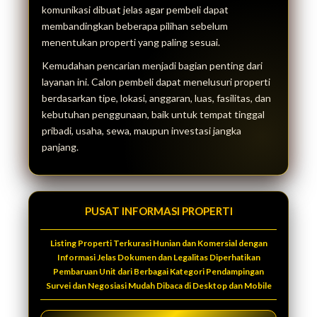
komunikasi dibuat jelas agar pembeli dapat
membandingkan beberapa pilihan sebelum
menentukan properti yang paling sesuai.
Kemudahan pencarian menjadi bagian penting dari
layanan ini. Calon pembeli dapat menelusuri properti
berdasarkan tipe, lokasi, anggaran, luas, fasilitas, dan
kebutuhan penggunaan, baik untuk tempat tinggal
pribadi, usaha, sewa, maupun investasi jangka
panjang.
PUSAT INFORMASI PROPERTI
Listing Properti Terkurasi Hunian dan Komersial dengan
Informasi Jelas Dokumen dan Legalitas Diperhatikan
Pembaruan Unit dari Berbagai Kategori Pendampingan
Survei dan Negosiasi Mudah Dibaca di Desktop dan Mobile