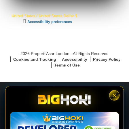
S
United States / United States Dollar $
S
C
Accessibility preferences
L
l
S
i
e
c
c
k
u
t
r
2026 Properti Asar London - All Rights Reserved
o
e
Cookies and Tracking
Accessibility
Privacy Policy
a
C
Terms of Use
c
o
t
n
i
n
v
e
a
c
t
t
e
i
LOGIN
a
o
c
n
c
e
DAFTAR