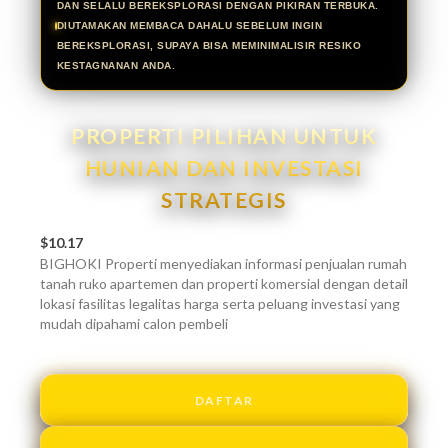
DAN SELALU BEREKSPLORASI DENGAN PIKIRAN TERBUKA.
DIUTAMAKAN MEMBACA DAHALU SEBELUM INGIN
BEREKSPLORASI, SUPAYA BISA MEMINIMALISIR RESIKO
KESTAGNANAN ANDA.
PROPERTI PILIHAN UNTUK
HUNIAN DAN INVESTASI
STRATEGIS
$10.17
BIGHOKI Properti menyediakan informasi penjualan rumah
tanah ruko apartemen dan properti komersial dengan detail
lokasi fasilitas legalitas harga serta peluang investasi yang
mudah dipahami calon pembeli
DAFTAR