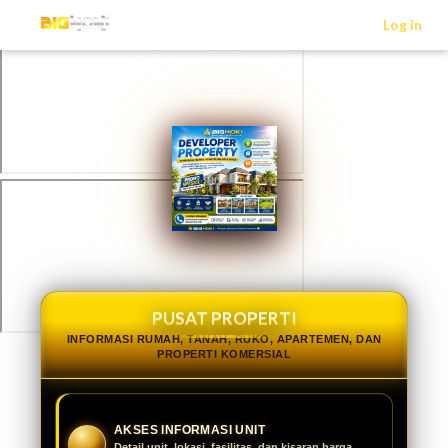
>
Log in
PUSAT PROPERTI
INFORMASI RUMAH, TANAH, RUKO, APARTEMEN, DAN
PROPERTI KOMERSIAL
AKSES INFORMASI UNIT
Detail unit, lokasi, fasilitas, dan kisaran harga