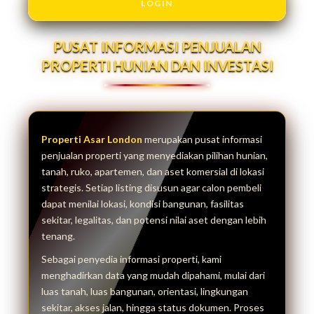
LOGIN
PUSAT INFORMASI PENJUALAN
PROPERTI HUNIAN DAN INVESTASI
Properti Asar London
merupakan pusat informasi
penjualan properti yang menyediakan pilihan hunian,
tanah, ruko, apartemen, dan aset komersial di lokasi
strategis. Setiap listing disusun agar calon pembeli
dapat menilai lokasi, kondisi bangunan, fasilitas
sekitar, legalitas, dan potensi nilai aset dengan lebih
tenang.
Sebagai penyedia informasi properti, kami
menghadirkan data yang mudah dipahami, mulai dari
luas tanah, luas bangunan, orientasi, lingkungan
sekitar, akses jalan, hingga status dokumen. Proses