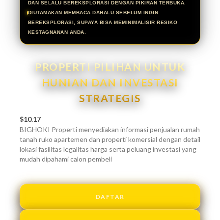
DAN SELALU BEREKSPLORASI DENGAN PIKIRAN TERBUKA.
DIUTAMAKAN MEMBACA DAHALU SEBELUM INGIN
BEREKSPLORASI, SUPAYA BISA MEMINIMALISIR RESIKO
KESTAGNANAN ANDA.
PROPERTI PILIHAN UNTUK
HUNIAN DAN INVESTASI
STRATEGIS
$10.17
BIGHOKI Properti menyediakan informasi penjualan rumah
tanah ruko apartemen dan properti komersial dengan detail
lokasi fasilitas legalitas harga serta peluang investasi yang
mudah dipahami calon pembeli
DAFTAR