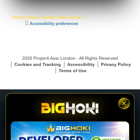
S
United States / United States Dollar $
S
C
Accessibility preferences
L
l
S
i
e
c
c
k
u
t
r
2026 Properti Asar London - All Rights Reserved
o
e
Cookies and Tracking
Accessibility
Privacy Policy
a
C
Terms of Use
c
o
t
n
i
n
v
e
a
c
t
t
e
i
LOGIN
a
o
c
n
c
e
DAFTAR