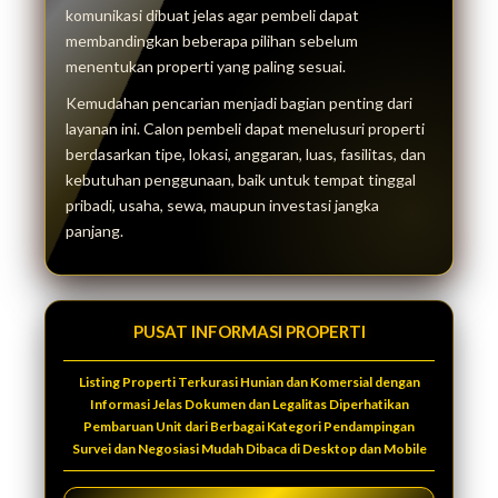
komunikasi dibuat jelas agar pembeli dapat
membandingkan beberapa pilihan sebelum
menentukan properti yang paling sesuai.
Kemudahan pencarian menjadi bagian penting dari
layanan ini. Calon pembeli dapat menelusuri properti
berdasarkan tipe, lokasi, anggaran, luas, fasilitas, dan
kebutuhan penggunaan, baik untuk tempat tinggal
pribadi, usaha, sewa, maupun investasi jangka
panjang.
PUSAT INFORMASI PROPERTI
Listing Properti Terkurasi Hunian dan Komersial dengan
Informasi Jelas Dokumen dan Legalitas Diperhatikan
Pembaruan Unit dari Berbagai Kategori Pendampingan
Survei dan Negosiasi Mudah Dibaca di Desktop dan Mobile