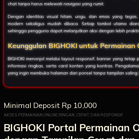
chat tanpa harus melewati navigasi yang rumit.
Dengan identitas visual hitam, ungu, dan emas yang tegas
modern sekaligus mudah dibaca. Setiap tombol utama diar
sehingga pengguna dapat melanjutkan aksi dengan lebih praktis
Keunggulan BIGHOKI untuk Permainan 
BIGHOKI menonjol melalui layout responsif, banner yang tetap pr
informasi ringkas, serta card konten yang kontras. Pengalama
yang ingin membuka halaman dari ponsel tanpa tampilan saling
Price:
Minimal Deposit Rp 10,000
AKSES PERMAINAN ONLINE RINGAN, CEPAT, DAN RESPONSIF
BIGHOKI Portal Permainan O