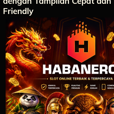
dengan Tampilan Cepat dan 
Friendly