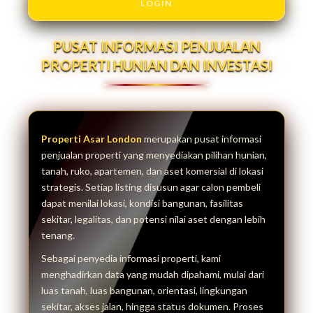
LOGIN
PUSAT INFORMASI PENJUALAN
PROPERTI HUNIAN DAN INVESTASI
Properti Asar London
merupakan pusat informasi
penjualan properti yang menyediakan pilihan hunian,
tanah, ruko, apartemen, dan aset komersial di lokasi
strategis. Setiap listing disusun agar calon pembeli
dapat menilai lokasi, kondisi bangunan, fasilitas
sekitar, legalitas, dan potensi nilai aset dengan lebih
tenang.
Sebagai penyedia informasi properti, kami
menghadirkan data yang mudah dipahami, mulai dari
luas tanah, luas bangunan, orientasi, lingkungan
sekitar, akses jalan, hingga status dokumen. Proses