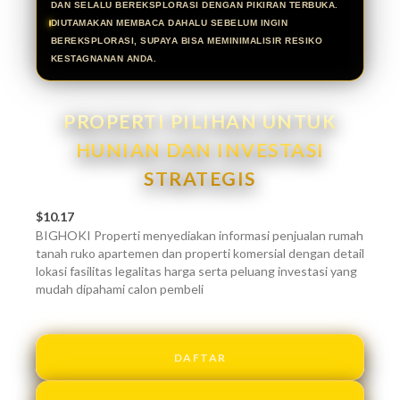
DAN SELALU BEREKSPLORASI DENGAN PIKIRAN TERBUKA.
DIUTAMAKAN MEMBACA DAHALU SEBELUM INGIN
BEREKSPLORASI, SUPAYA BISA MEMINIMALISIR RESIKO
KESTAGNANAN ANDA.
PROPERTI PILIHAN UNTUK
HUNIAN DAN INVESTASI
STRATEGIS
$10.17
BIGHOKI Properti menyediakan informasi penjualan rumah
tanah ruko apartemen dan properti komersial dengan detail
lokasi fasilitas legalitas harga serta peluang investasi yang
mudah dipahami calon pembeli
DAFTAR