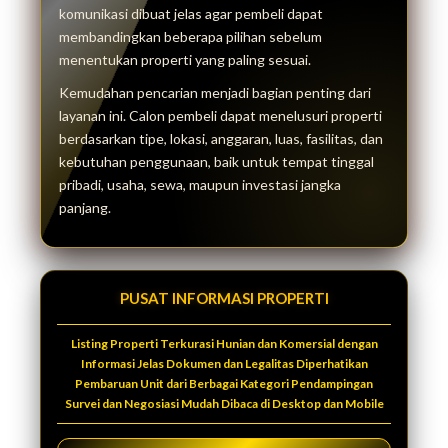
komunikasi dibuat jelas agar pembeli dapat
membandingkan beberapa pilihan sebelum
menentukan properti yang paling sesuai.
Kemudahan pencarian menjadi bagian penting dari
layanan ini. Calon pembeli dapat menelusuri properti
berdasarkan tipe, lokasi, anggaran, luas, fasilitas, dan
kebutuhan penggunaan, baik untuk tempat tinggal
pribadi, usaha, sewa, maupun investasi jangka
panjang.
PUSAT INFORMASI PROPERTI
Listing Properti Terkurasi Hunian dan Komersial dengan
Informasi Jelas Dokumen dan Legalitas Diperhatikan
Pembaruan Unit dari Berbagai Kategori Pendampingan
Survei dan Negosiasi Mudah Dibaca di Desktop dan Mobile