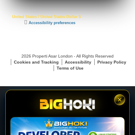
S
United States / United States Dollar $
S
C
Accessibility preferences
L
l
S
i
e
c
c
k
u
t
r
2026 Properti Asar London - All Rights Reserved
o
e
Cookies and Tracking
Accessibility
Privacy Policy
a
C
Terms of Use
c
o
t
n
i
n
v
e
a
c
t
t
e
i
LOGIN
a
o
c
n
c
e
DAFTAR