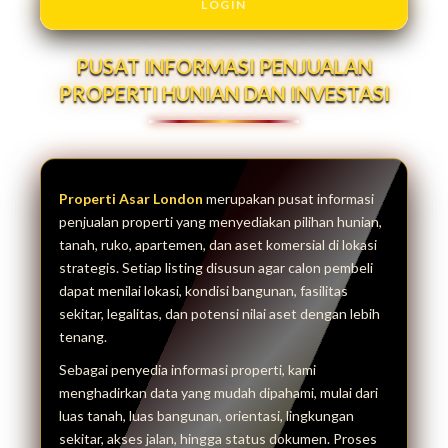
LOGIN
PUSAT INFORMASI PENJUALAN
PROPERTI HUNIAN DAN INVESTASI
Properti Asar London
merupakan pusat informasi
penjualan properti yang menyediakan pilihan hunian,
tanah, ruko, apartemen, dan aset komersial di lokasi
strategis. Setiap listing disusun agar calon pembeli
dapat menilai lokasi, kondisi bangunan, fasilitas
sekitar, legalitas, dan potensi nilai aset dengan lebih
tenang.
Sebagai penyedia informasi properti, kami
menghadirkan data yang mudah dipahami, mulai dari
luas tanah, luas bangunan, orientasi, lingkungan
sekitar, akses jalan, hingga status dokumen. Proses