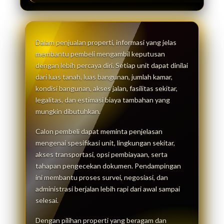
Dalam penjualan properti, informasi yang jelas
membantu pembeli mengambil keputusan
dengan lebih percaya diri. Setiap unit dapat dinilai
dari luas tanah, luas bangunan, jumlah kamar,
kondisi bangunan, akses jalan, fasilitas sekitar,
legalitas, dan estimasi biaya tambahan yang
mungkin dibutuhkan.
Calon pembeli dapat meminta penjelasan
mengenai spesifikasi unit, lingkungan sekitar,
akses transportasi, opsi pembiayaan, serta
tahapan pengecekan dokumen. Pendampingan
ini membantu proses survei, negosiasi, dan
administrasi berjalan lebih rapi dari awal sampai
selesai.
Dengan pilihan properti yang beragam dan