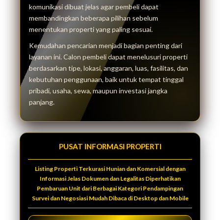
komunikasi dibuat jelas agar pembeli dapat
membandingkan beberapa pilihan sebelum
menentukan properti yang paling sesuai.
Kemudahan pencarian menjadi bagian penting dari
layanan ini. Calon pembeli dapat menelusuri properti
berdasarkan tipe, lokasi, anggaran, luas, fasilitas, dan
kebutuhan penggunaan, baik untuk tempat tinggal
pribadi, usaha, sewa, maupun investasi jangka
panjang.
PUSAT INFORMASI PROPERTI
Listing Properti Terkurasi Hunian dan Komersial dengan
Informasi Jelas Dokumen dan Legalitas Diperhatikan
Pembaruan Unit dari Berbagai Kategori Pendampingan
Survei dan Negosiasi Mudah Dibaca di Desktop dan Mobile