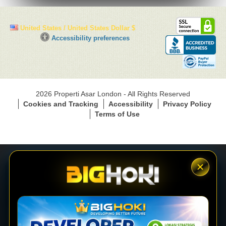
S
United States / United States Dollar $
S
C
Accessibility preferences
L
l
S
i
e
c
c
k
u
t
r
2026 Properti Asar London - All Rights Reserved
o
e
Cookies and Tracking
Accessibility
Privacy Policy
a
C
Terms of Use
c
o
t
n
i
n
v
e
a
c
t
t
e
i
LOGIN
a
o
c
n
c
e
DAFTAR