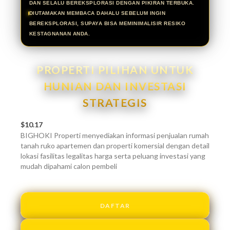
DAN SELALU BEREKSPLORASI DENGAN PIKIRAN TERBUKA.
DIUTAMAKAN MEMBACA DAHALU SEBELUM INGIN
BEREKSPLORASI, SUPAYA BISA MEMINIMALISIR RESIKO
KESTAGNANAN ANDA.
PROPERTI PILIHAN UNTUK
HUNIAN DAN INVESTASI
STRATEGIS
$10.17
BIGHOKI Properti menyediakan informasi penjualan rumah
tanah ruko apartemen dan properti komersial dengan detail
lokasi fasilitas legalitas harga serta peluang investasi yang
mudah dipahami calon pembeli
DAFTAR