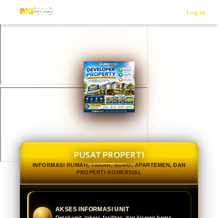
>
Log in
PUSAT PROPERTI
INFORMASI RUMAH, TANAH, RUKO, APARTEMEN, DAN
PROPERTI KOMERSIAL
AKSES INFORMASI UNIT
Detail unit, lokasi, fasilitas, dan kisaran harga