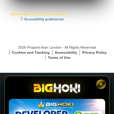
S
United States / United States Dollar $
S
C
Accessibility preferences
L
l
S
i
e
c
c
k
u
t
r
2026 Properti Asar London - All Rights Reserved
o
e
Cookies and Tracking
Accessibility
Privacy Policy
a
C
Terms of Use
c
o
t
n
i
n
v
e
a
c
t
t
e
i
LOGIN
a
o
c
n
c
e
DAFTAR