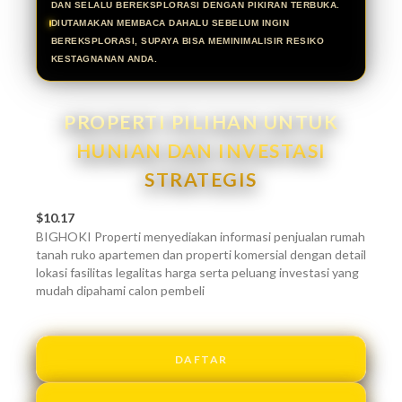
DAN SELALU BEREKSPLORASI DENGAN PIKIRAN TERBUKA.
DIUTAMAKAN MEMBACA DAHALU SEBELUM INGIN
BEREKSPLORASI, SUPAYA BISA MEMINIMALISIR RESIKO
KESTAGNANAN ANDA.
PROPERTI PILIHAN UNTUK
HUNIAN DAN INVESTASI
STRATEGIS
$10.17
BIGHOKI Properti menyediakan informasi penjualan rumah
tanah ruko apartemen dan properti komersial dengan detail
lokasi fasilitas legalitas harga serta peluang investasi yang
mudah dipahami calon pembeli
DAFTAR