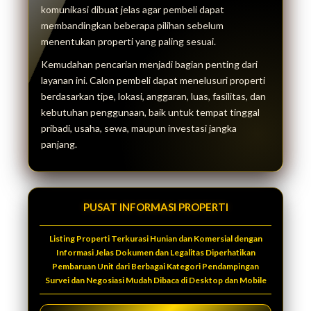
komunikasi dibuat jelas agar pembeli dapat
membandingkan beberapa pilihan sebelum
menentukan properti yang paling sesuai.
Kemudahan pencarian menjadi bagian penting dari
layanan ini. Calon pembeli dapat menelusuri properti
berdasarkan tipe, lokasi, anggaran, luas, fasilitas, dan
kebutuhan penggunaan, baik untuk tempat tinggal
pribadi, usaha, sewa, maupun investasi jangka
panjang.
PUSAT INFORMASI PROPERTI
Listing Properti Terkurasi Hunian dan Komersial dengan
Informasi Jelas Dokumen dan Legalitas Diperhatikan
Pembaruan Unit dari Berbagai Kategori Pendampingan
Survei dan Negosiasi Mudah Dibaca di Desktop dan Mobile