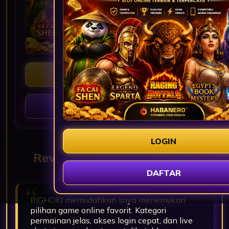
LOGIN
DAFTAR
LOGIN
Review Pengguna BIGHOKI
DAFTAR
BIGHOKI memudahkan saya menemukan
pilihan game online favorit. Kategori
permainan jelas, akses login cepat, dan live