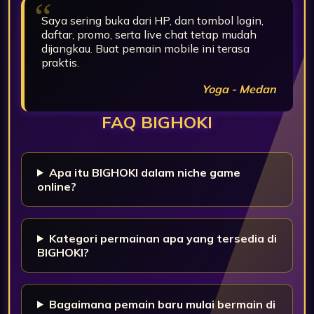
Saya sering buka dari HP, dan tombol login,
daftar, promo, serta live chat tetap mudah
dijangkau. Buat pemain mobile ini terasa
praktis.
Yoga - Medan
FAQ BIGHOKI
Apa itu BIGHOKI dalam niche game
online?
Kategori permainan apa yang tersedia di
BIGHOKI?
Bagaimana pemain baru mulai bermain di