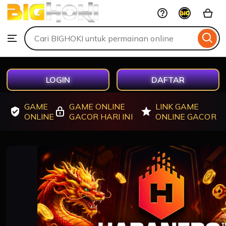
BIGHOKI
Skip
to
Search
Browse
ontent
for
items
or
shops
LOGIN
DAFTAR
GAME
GAME ONLINE
LINK GAME
ONLINE
GACOR HARI INI
ONLINE GACOR