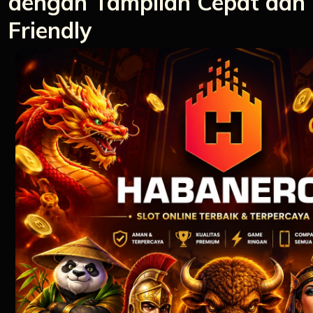
dengan Tampilan Cepat dan 
Friendly