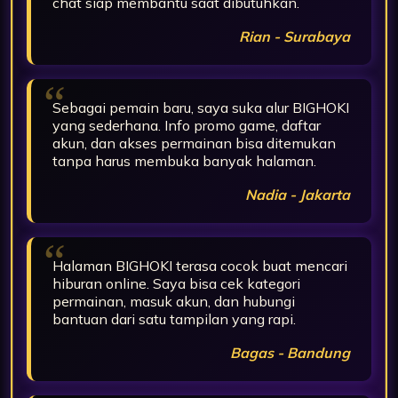
chat siap membantu saat dibutuhkan.
Rian - Surabaya
Sebagai pemain baru, saya suka alur BIGHOKI
yang sederhana. Info promo game, daftar
akun, dan akses permainan bisa ditemukan
tanpa harus membuka banyak halaman.
Nadia - Jakarta
Halaman BIGHOKI terasa cocok buat mencari
hiburan online. Saya bisa cek kategori
permainan, masuk akun, dan hubungi
bantuan dari satu tampilan yang rapi.
Bagas - Bandung