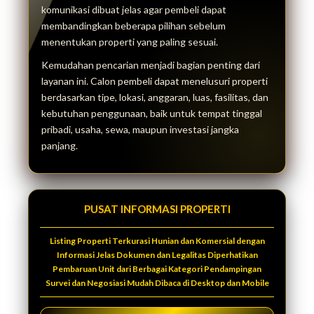
komunikasi dibuat jelas agar pembeli dapat
membandingkan beberapa pilihan sebelum
menentukan properti yang paling sesuai.
Kemudahan pencarian menjadi bagian penting dari
layanan ini. Calon pembeli dapat menelusuri properti
berdasarkan tipe, lokasi, anggaran, luas, fasilitas, dan
kebutuhan penggunaan, baik untuk tempat tinggal
pribadi, usaha, sewa, maupun investasi jangka
panjang.
PUSAT INFORMASI PROPERTI
Listing Properti Terkurasi Hunian dan Komersial dengan
Informasi Jelas Dokumen dan Legalitas Diperhatikan
Pembaruan Unit dari Berbagai Kategori Pendampingan
Survei dan Negosiasi Mudah Dibaca di Desktop dan Mobile