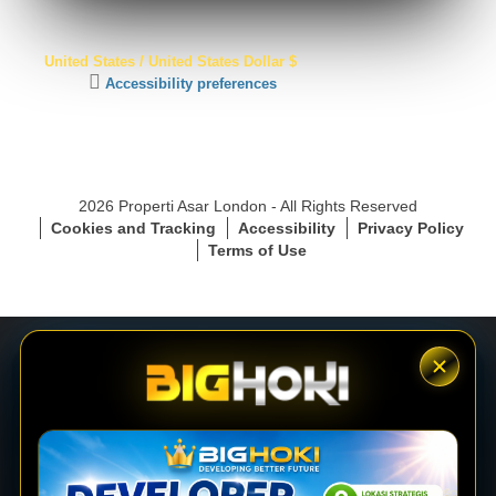
S
United States / United States Dollar $
S
C
Accessibility preferences
L
l
S
i
e
c
c
k
u
t
r
2026 Properti Asar London - All Rights Reserved
o
e
Cookies and Tracking
Accessibility
Privacy Policy
a
C
Terms of Use
c
o
t
n
i
n
v
e
a
c
t
t
e
i
LOGIN
a
o
c
n
c
e
DAFTAR