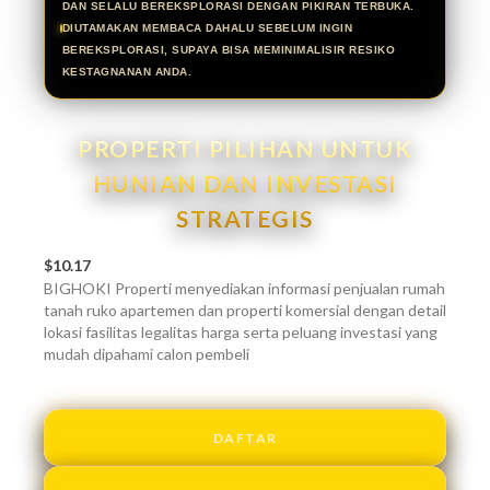
DAN SELALU BEREKSPLORASI DENGAN PIKIRAN TERBUKA.
DIUTAMAKAN MEMBACA DAHALU SEBELUM INGIN
BEREKSPLORASI, SUPAYA BISA MEMINIMALISIR RESIKO
KESTAGNANAN ANDA.
PROPERTI PILIHAN UNTUK
HUNIAN DAN INVESTASI
STRATEGIS
$10.17
BIGHOKI Properti menyediakan informasi penjualan rumah
tanah ruko apartemen dan properti komersial dengan detail
lokasi fasilitas legalitas harga serta peluang investasi yang
mudah dipahami calon pembeli
DAFTAR