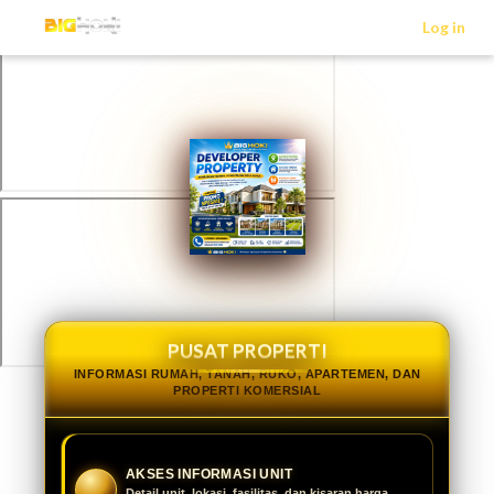
>
Log in
PUSAT PROPERTI
INFORMASI RUMAH, TANAH, RUKO, APARTEMEN, DAN
PROPERTI KOMERSIAL
AKSES INFORMASI UNIT
Detail unit, lokasi, fasilitas, dan kisaran harga