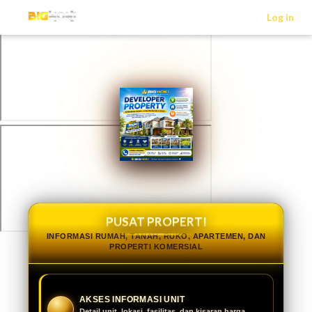
>
Log in
PUSAT PROPERTI
INFORMASI RUMAH, TANAH, RUKO, APARTEMEN, DAN
PROPERTI KOMERSIAL
AKSES INFORMASI UNIT
Detail unit, lokasi, fasilitas, dan kisaran harga