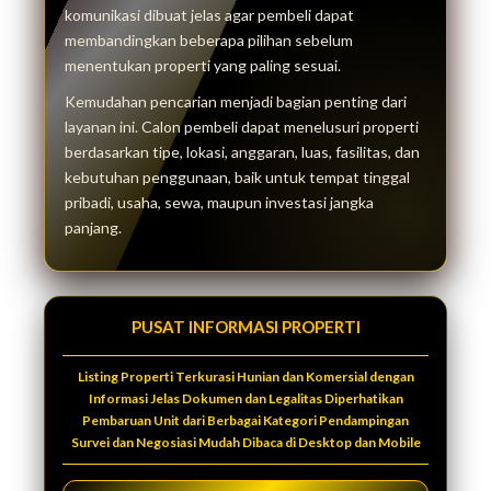
komunikasi dibuat jelas agar pembeli dapat
membandingkan beberapa pilihan sebelum
menentukan properti yang paling sesuai.
Kemudahan pencarian menjadi bagian penting dari
layanan ini. Calon pembeli dapat menelusuri properti
berdasarkan tipe, lokasi, anggaran, luas, fasilitas, dan
kebutuhan penggunaan, baik untuk tempat tinggal
pribadi, usaha, sewa, maupun investasi jangka
panjang.
PUSAT INFORMASI PROPERTI
Listing Properti Terkurasi Hunian dan Komersial dengan
Informasi Jelas Dokumen dan Legalitas Diperhatikan
Pembaruan Unit dari Berbagai Kategori Pendampingan
Survei dan Negosiasi Mudah Dibaca di Desktop dan Mobile