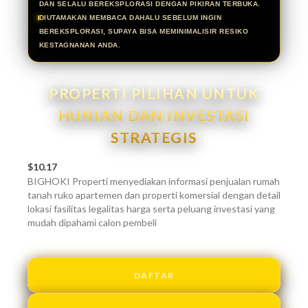
DAN SELALU BEREKSPLORASI DENGAN PIKIRAN TERBUKA.
DIUTAMAKAN MEMBACA DAHALU SEBELUM INGIN
BEREKSPLORASI, SUPAYA BISA MEMINIMALISIR RESIKO
KESTAGNANAN ANDA.
PROPERTI PILIHAN UNTUK
HUNIAN DAN INVESTASI
STRATEGIS
$10.17
BIGHOKI Properti menyediakan informasi penjualan rumah
tanah ruko apartemen dan properti komersial dengan detail
lokasi fasilitas legalitas harga serta peluang investasi yang
mudah dipahami calon pembeli
DAFTAR