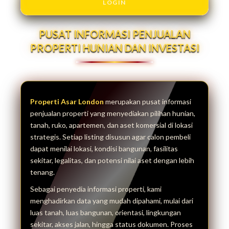
LOGIN
PUSAT INFORMASI PENJUALAN
PROPERTI HUNIAN DAN INVESTASI
Properti Asar London
merupakan pusat informasi
penjualan properti yang menyediakan pilihan hunian,
tanah, ruko, apartemen, dan aset komersial di lokasi
strategis. Setiap listing disusun agar calon pembeli
dapat menilai lokasi, kondisi bangunan, fasilitas
sekitar, legalitas, dan potensi nilai aset dengan lebih
tenang.
Sebagai penyedia informasi properti, kami
menghadirkan data yang mudah dipahami, mulai dari
luas tanah, luas bangunan, orientasi, lingkungan
sekitar, akses jalan, hingga status dokumen. Proses