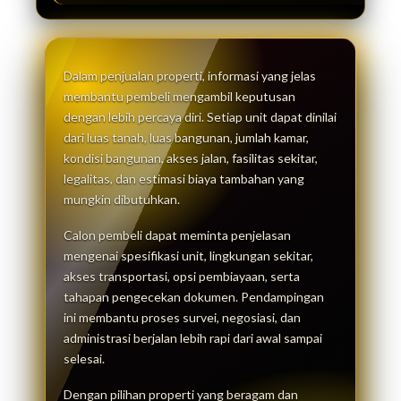
Dalam penjualan properti, informasi yang jelas
membantu pembeli mengambil keputusan
dengan lebih percaya diri. Setiap unit dapat dinilai
dari luas tanah, luas bangunan, jumlah kamar,
kondisi bangunan, akses jalan, fasilitas sekitar,
legalitas, dan estimasi biaya tambahan yang
mungkin dibutuhkan.
Calon pembeli dapat meminta penjelasan
mengenai spesifikasi unit, lingkungan sekitar,
akses transportasi, opsi pembiayaan, serta
tahapan pengecekan dokumen. Pendampingan
ini membantu proses survei, negosiasi, dan
administrasi berjalan lebih rapi dari awal sampai
selesai.
Dengan pilihan properti yang beragam dan