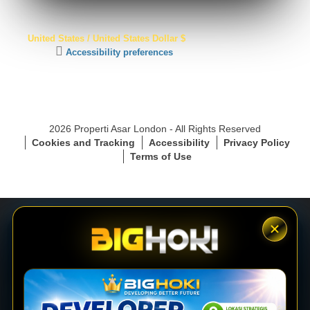
S
United States / United States Dollar $
S
C
Accessibility preferences
L
l
S
i
e
c
c
k
u
t
r
2026 Properti Asar London - All Rights Reserved
o
e
Cookies and Tracking
Accessibility
Privacy Policy
a
C
Terms of Use
c
o
t
n
i
n
v
e
a
c
t
t
e
i
LOGIN
a
o
c
n
c
e
DAFTAR