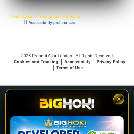
S
United States / United States Dollar $
S
C
Accessibility preferences
L
l
S
i
e
c
c
k
u
t
r
2026 Properti Asar London - All Rights Reserved
o
e
Cookies and Tracking
Accessibility
Privacy Policy
a
C
Terms of Use
c
o
t
n
i
n
v
e
a
c
t
t
e
i
LOGIN
a
o
c
n
c
e
DAFTAR