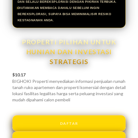
DAN SELALU BEREKSPLORASI DENGAN PIKIRAN TERBUKA.
DIUTAMAKAN MEMBACA DAHALU SEBELUM INGIN
BEREKSPLORASI, SUPAYA BISA MEMINIMALISIR RESIKO
KESTAGNANAN ANDA.
PROPERTI PILIHAN UNTUK
HUNIAN DAN INVESTASI
STRATEGIS
$10.17
BIGHOKI Properti menyediakan informasi penjualan rumah
tanah ruko apartemen dan properti komersial dengan detail
lokasi fasilitas legalitas harga serta peluang investasi yang
mudah dipahami calon pembeli
DAFTAR