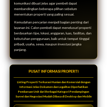
komunikasi dibuat jelas agar pembeli dapat
membandingkan beberapa pilihan sebelum
menentukan properti yang paling sesuai.
Kemudahan pencarian menjadi bagian penting dari
layanan ini. Calon pembeli dapat menelusuri properti
berdasarkan tipe, lokasi, anggaran, luas, fasilitas, dan
kebutuhan penggunaan, baik untuk tempat tinggal
pribadi, usaha, sewa, maupun investasi jangka
panjang.
PUSAT INFORMASI PROPERTI
Listing Properti Terkurasi Hunian dan Komersial dengan
Informasi Jelas Dokumen dan Legalitas Diperhatikan
Pembaruan Unit dari Berbagai Kategori Pendampingan
Survei dan Negosiasi Mudah Dibaca di Desktop dan Mobile