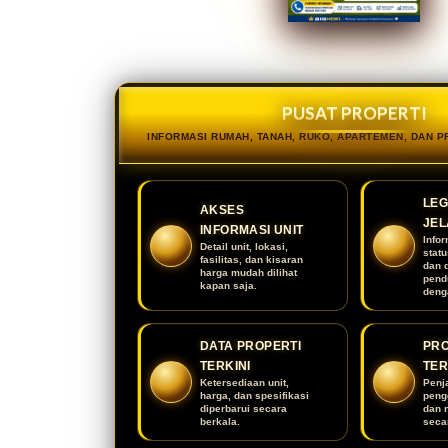
PUSAT PROPERTI
INFORMASI RUMAH, TANAH, RUKO, APARTEMEN, DAN 
LEG
AKSES
JEL
INFORMASI UNIT
Infor
Detail unit, lokasi,
stat
fasilitas, dan kisaran
dan 
harga mudah dilihat
pend
kapan saja.
deng
DATA PROPERTI
PR
TERKINI
TE
Ketersediaan unit,
Penj
harga, dan spesifikasi
peng
diperbarui secara
dan 
berkala.
secar