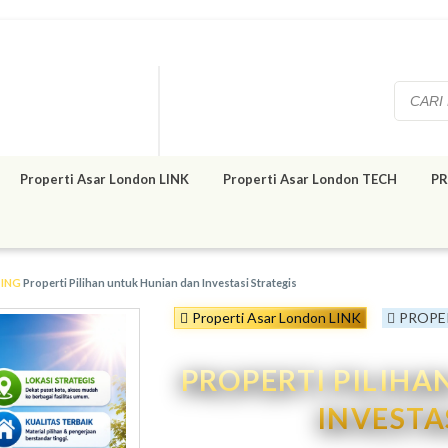
Properti Asar London LINK
Properti Asar London TECH
PR
TING
Properti Pilihan untuk Hunian dan Investasi Strategis
Properti Asar London LINK
PROPE
PROPERTI PILIH
INVESTA