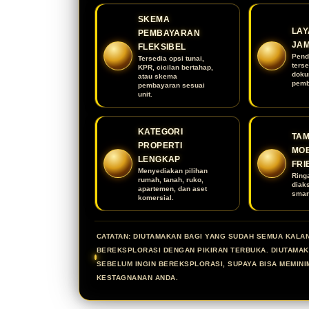
SKEMA
LAY
PEMBAYARAN
JA
FLEKSIBEL
Pend
Tersedia opsi tunai,
terse
KPR, cicilan bertahap,
doku
atau skema
pemb
pembayaran sesuai
unit.
KATEGORI
TAM
PROPERTI
MOB
LENGKAP
FRI
Menyediakan pilihan
Ring
rumah, tanah, ruko,
diak
apartemen, dan aset
smar
komersial.
CATATAN: DIUTAMAKAN BAGI YANG SUDAH SEMUA KALA
BEREKSPLORASI DENGAN PIKIRAN TERBUKA. DIUTAMA
SEBELUM INGIN BEREKSPLORASI, SUPAYA BISA MEMINI
KESTAGNANAN ANDA.