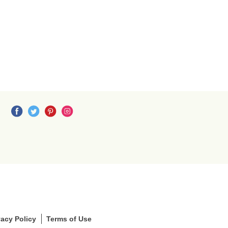
S
S
L
S
vacy Policy
Terms of Use
e