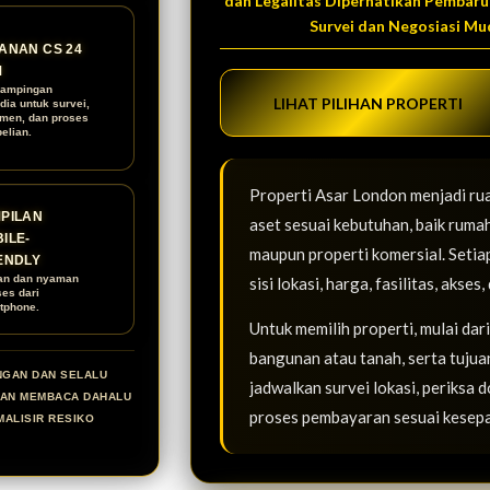
dan Legalitas Diperhatikan Pembaru
Survei dan Negosiasi Mu
ANAN CS 24
M
ampingan
LIHAT PILIHAN PROPERTI
dia untuk survei,
men, dan proses
elian.
Properti Asar London menjadi ru
PILAN
aset sesuai kebutuhan, baik rumah
ILE-
maupun properti komersial. Setia
ENDLY
an dan nyaman
sisi lokasi, harga, fasilitas, aks
ses dari
tphone.
Untuk memilih properti, mulai dar
bangunan atau tanah, serta tujuan
NGAN DAN SELALU
jadwalkan survei lokasi, periksa 
KAN MEMBACA DAHALU
proses pembayaran sesuai kesep
MALISIR RESIKO