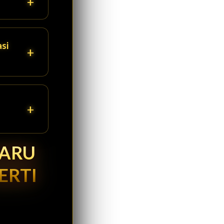
si
BARU
ERTI