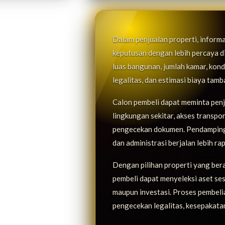
Dalam penjualan properti, inform
keputusan dengan lebih percaya diri
luas bangunan, jumlah kamar, kondis
legalitas, dan estimasi biaya tam
Calon pembeli dapat meminta penje
lingkungan sekitar, akses transpo
pengecekan dokumen. Pendampinga
dan administrasi berjalan lebih rap
Dengan pilihan properti yang ber
pembeli dapat menyeleksi aset ses
maupun investasi. Proses pembelian
pengecekan legalitas, kesepakatan