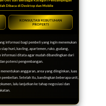
an Unit dari Berbagai Kategori Pendampingan
dah Dibaca di Desktop dan Mobile
KONSULTASI KEBUTUHAN
PROPERTI
ang informasi bagi pembeli yang ingin menemukan
 siap huni, kavling, apartemen, ruko, gudang,
p informasi ditata agar mudah dibandingkan dari
es, dan potensi pengembangan.
i menentukan anggaran, area yang diinginkan, luas
 pembelian. Setelah itu, bandingkan beberapa unit,
dokumen, lalu lanjutkan ke tahap negosiasi dan
akatan.