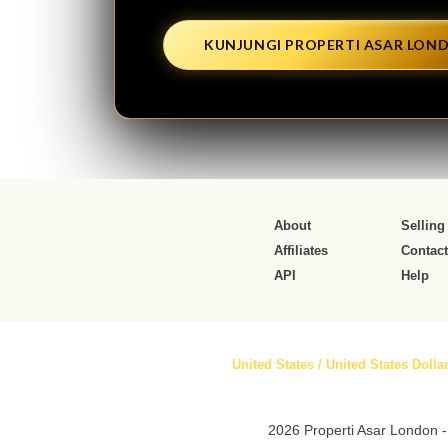
KUNJUNGI PROPERTI ASAR LON
About
Selling
Affiliates
Contact
API
Help
United States / United States Dollar
2026 Properti Asar London -