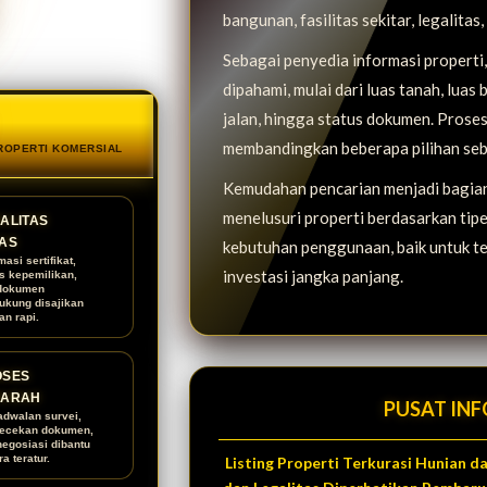
bangunan, fasilitas sekitar, legalitas
Sebagai penyedia informasi propert
dipahami, mulai dari luas tanah, luas 
jalan, hingga status dokumen. Proses
membandingkan beberapa pilihan seb
PROPERTI KOMERSIAL
Kemudahan pencarian menjadi bagian 
menelusuri properti berdasarkan tipe, 
ALITAS
AS
kebutuhan penggunaan, baik untuk te
masi sertifikat,
investasi jangka panjang.
us kepemilikan,
dokumen
ukung disajikan
an rapi.
OSES
RARAH
PUSAT INF
adwalan survei,
ecekan dokumen,
negosiasi dibantu
a teratur.
Listing Properti Terkurasi Hunian 