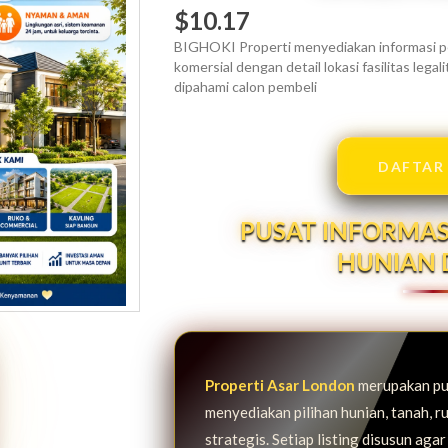
$10.17
BIGHOKI Properti menyediakan informasi pe
komersial dengan detail lokasi fasilitas leg
dipahami calon pembeli
DAFTAR
PUSAT INFORMAS
HUNIAN 
Properti Asar London
merupakan pus
menyediakan pilihan hunian, tanah, ru
strategis. Setiap listing disusun agar