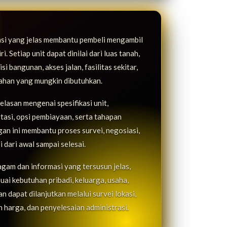
asi yang jelas membantu pembeli mengambil
. Setiap unit dapat dinilai dari luas tanah,
i bangunan, akses jalan, fasilitas sekitar,
bahan yang mungkin dibutuhkan.
lasan mengenai spesifikasi unit,
rtasi, opsi pembiayaan, serta tahapan
n ini membantu proses survei, negosiasi,
i dari awal sampai selesai.
agam dan informasi yang tersusun jelas,
uai kebutuhan pribadi, keluarga, usaha,
 dapat dilanjutkan melalui survei lokasi,
 harga, dan penyelesaian administrasi.