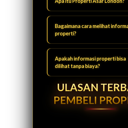
Apa itu Properti Asar London?
Bagaimana cara melihat informa
properti?
Apakah informasi properti bisa
dilihat tanpa biaya?
ULASAN TER
PEMBELI PROP