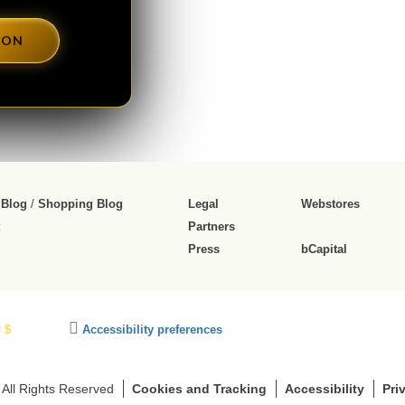
DON
 Blog
/
Shopping Blog
Legal
Webstores
Partners
Press
bCapital
C
 $
Accessibility preferences
l
i
c
 All Rights Reserved
Cookies and Tracking
Accessibility
Pri
k