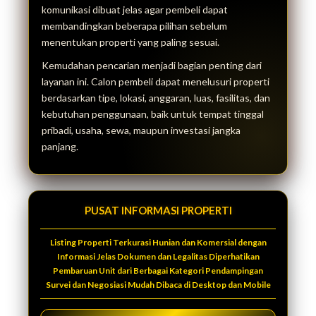
komunikasi dibuat jelas agar pembeli dapat
membandingkan beberapa pilihan sebelum
menentukan properti yang paling sesuai.
Kemudahan pencarian menjadi bagian penting dari
layanan ini. Calon pembeli dapat menelusuri properti
berdasarkan tipe, lokasi, anggaran, luas, fasilitas, dan
kebutuhan penggunaan, baik untuk tempat tinggal
pribadi, usaha, sewa, maupun investasi jangka
panjang.
PUSAT INFORMASI PROPERTI
Listing Properti Terkurasi Hunian dan Komersial dengan
Informasi Jelas Dokumen dan Legalitas Diperhatikan
Pembaruan Unit dari Berbagai Kategori Pendampingan
Survei dan Negosiasi Mudah Dibaca di Desktop dan Mobile