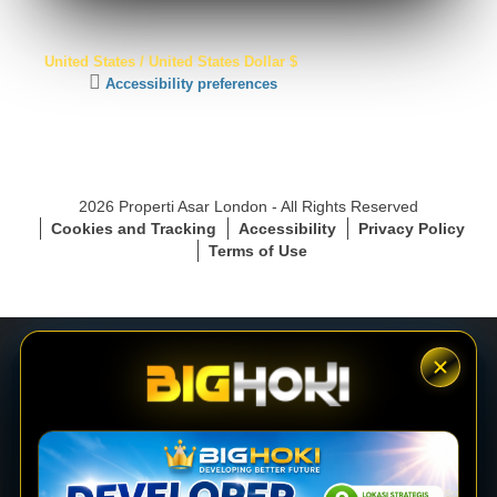
S
United States / United States Dollar $
S
C
Accessibility preferences
L
l
S
i
e
c
c
k
u
t
r
2026 Properti Asar London - All Rights Reserved
o
e
Cookies and Tracking
Accessibility
Privacy Policy
a
C
Terms of Use
c
o
t
n
i
n
v
e
a
c
t
t
e
i
LOGIN
a
o
c
n
c
e
DAFTAR