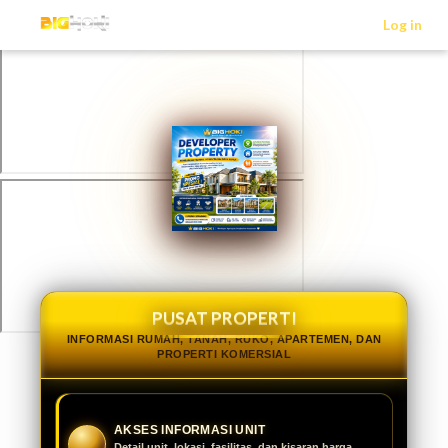
>
Log in
PUSAT PROPERTI
INFORMASI RUMAH, TANAH, RUKO, APARTEMEN, DAN
PROPERTI KOMERSIAL
AKSES INFORMASI UNIT
Detail unit, lokasi, fasilitas, dan kisaran harga