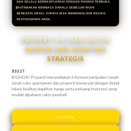
DAN SELALU BEREKSPLORASI DENGAN PIKIRAN TERBUKA.
DIUTAMAKAN MEMBACA DAHALU SEBELUM INGIN
BEREKSPLORASI, SUPAYA BISA MEMINIMALISIR RESIKO
KESTAGNANAN ANDA.
PROPERTI PILIHAN UNTUK
HUNIAN DAN INVESTASI
STRATEGIS
$10.17
BIGHOKI Properti menyediakan informasi penjualan rumah
tanah ruko apartemen dan properti komersial dengan detail
lokasi fasilitas legalitas harga serta peluang investasi yang
mudah dipahami calon pembeli
DAFTAR