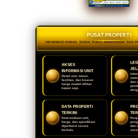
PUSAT PROPERTI
INFORMASI RUMAH, TANAH, RUKO, APARTEMEN, DAN 
LEG
AKSES
JEL
INFORMASI UNIT
Infor
Detail unit, lokasi,
stat
fasilitas, dan kisaran
dan 
harga mudah dilihat
pend
kapan saja.
deng
DATA PROPERTI
PR
TERKINI
TE
Ketersediaan unit,
Penj
harga, dan spesifikasi
peng
diperbarui secara
dan 
berkala.
secar