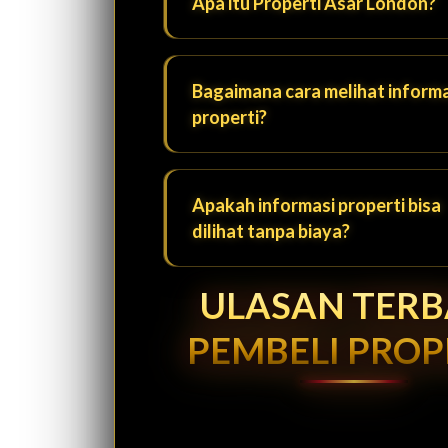
Apa itu Properti Asar London?
Bagaimana cara melihat informa
properti?
Apakah informasi properti bisa
dilihat tanpa biaya?
ULASAN TER
PEMBELI PROP