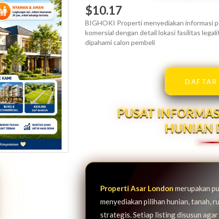
$10.17
BIGHOKI Properti menyediakan informasi pe
komersial dengan detail lokasi fasilitas leg
dipahami calon pembeli
DAFTAR
PUSAT INFORMAS
HUNIAN 
Properti Asar London
merupakan pus
menyediakan pilihan hunian, tanah, ru
strategis. Setiap listing disusun agar