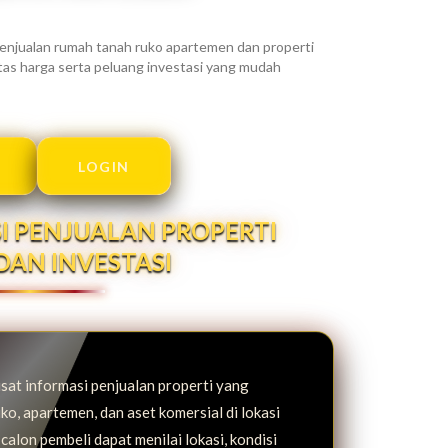
njualan rumah tanah ruko apartemen dan properti
alitas harga serta peluang investasi yang mudah
LOGIN
I PENJUALAN PROPERTI
DAN INVESTASI
at informasi penjualan properti yang
ko, apartemen, dan aset komersial di lokasi
 calon pembeli dapat menilai lokasi, kondisi