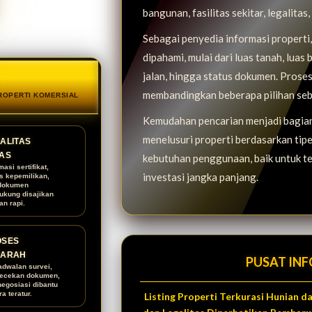
bangunan, fasilitas sekitar, legalitas
Sebagai penyedia informasi propert
dipahami, mulai dari luas tanah, luas 
jalan, hingga status dokumen. Proses
membandingkan beberapa pilihan seb
PROPERTI KOMERSIAL
Kemudahan pencarian menjadi bagian 
menelusuri properti berdasarkan tipe, 
ALITAS
AS
kebutuhan penggunaan, baik untuk te
masi sertifikat,
investasi jangka panjang.
us kepemilikan,
dokumen
ukung disajikan
an rapi.
OSES
RARAH
PUSAT INF
adwalan survei,
ecekan dokumen,
negosiasi dibantu
a teratur.
Listing Properti Terkurasi Hunian 