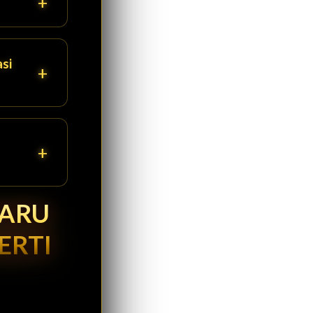
si
BARU
ERTI