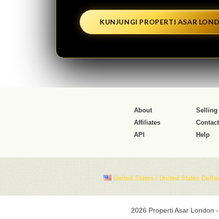
KUNJUNGI PROPERTI ASAR LON
About
Selling
Affiliates
Contact
API
Help
United States / United States Dollar
2026 Properti Asar London -