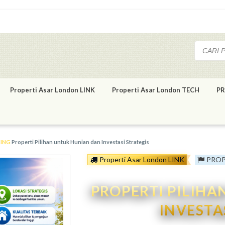
Properti Asar London LINK
Properti Asar London TECH
PR
TING
Properti Pilihan untuk Hunian dan Investasi Strategis
Properti Asar London LINK
PROP
PROPERTI PILIH
INVESTA