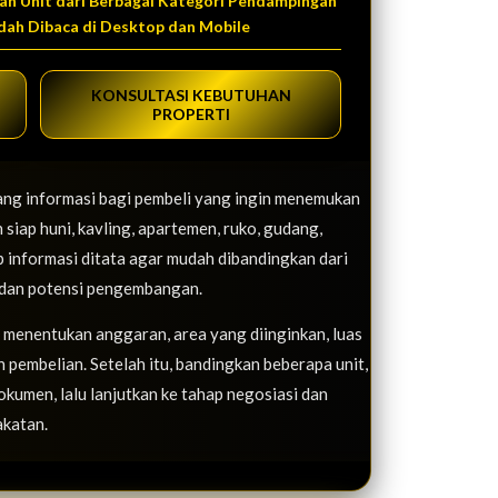
an Unit dari Berbagai Kategori Pendampingan
dah Dibaca di Desktop dan Mobile
KONSULTASI KEBUTUHAN
PROPERTI
ang informasi bagi pembeli yang ingin menemukan
 siap huni, kavling, apartemen, ruko, gudang,
p informasi ditata agar mudah dibandingkan dari
es, dan potensi pengembangan.
i menentukan anggaran, area yang diinginkan, luas
 pembelian. Setelah itu, bandingkan beberapa unit,
dokumen, lalu lanjutkan ke tahap negosiasi dan
akatan.