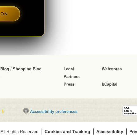
DON
 Blog
/
Shopping Blog
Legal
Webstores
Partners
Press
bCapital
C
 $
Accessibility preferences
l
i
c
 All Rights Reserved
Cookies and Tracking
Accessibility
Pri
k