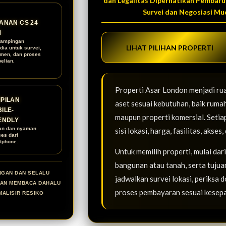
dan Legalitas Diperhatikan Pembaru
Survei dan Negosiasi Mu
ANAN CS 24
M
ampingan
LIHAT PILIHAN PROPERTI
dia untuk survei,
men, dan proses
elian.
Properti Asar London menjadi ru
PILAN
aset sesuai kebutuhan, baik rumah
ILE-
maupun properti komersial. Setia
ENDLY
an dan nyaman
sisi lokasi, harga, fasilitas, aks
ses dari
tphone.
Untuk memilih properti, mulai dar
bangunan atau tanah, serta tujuan
NGAN DAN SELALU
jadwalkan survei lokasi, periksa 
KAN MEMBACA DAHALU
proses pembayaran sesuai kesep
MALISIR RESIKO