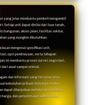
asi yang jelas membantu pembeli mengambil
. Setiap unit dapat dinilai dari luas tanah,
i bangunan, akses jalan, fasilitas sekitar,
bahan yang mungkin dibutuhkan.
lasan mengenai spesifikasi unit,
rtasi, opsi pembiayaan, serta tahapan
n ini membantu proses survei, negosiasi,
i dari awal sampai selesai.
agam dan informasi yang tersusun jelas,
uai kebutuhan pribadi, keluarga, usaha,
 dapat dilanjutkan melalui survei lokasi,
 harga, dan penyelesaian administrasi.