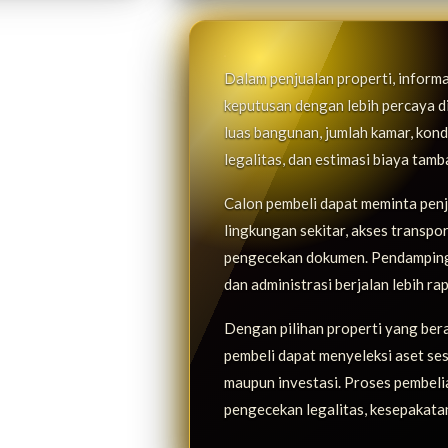
Dalam penjualan properti, inform
keputusan dengan lebih percaya diri
luas bangunan, jumlah kamar, kondis
legalitas, dan estimasi biaya tam
Calon pembeli dapat meminta penje
lingkungan sekitar, akses transpo
pengecekan dokumen. Pendampinga
dan administrasi berjalan lebih rap
Dengan pilihan properti yang ber
pembeli dapat menyeleksi aset ses
maupun investasi. Proses pembelian
pengecekan legalitas, kesepakatan