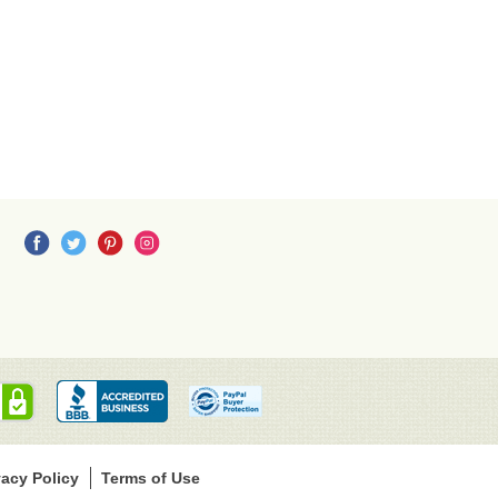
S
S
L
S
vacy Policy
Terms of Use
e