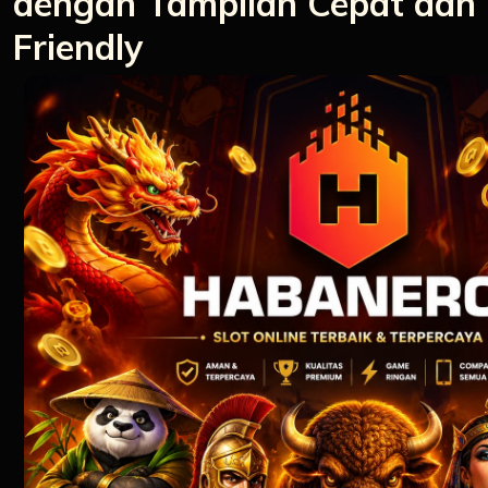
dengan Tampilan Cepat dan 
Friendly