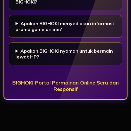
BIGHOKI?
Apakah BIGHOKI menyediakan informasi
promo game online?
Apakah BIGHOKI nyaman untuk bermain
lewat HP?
BIGHOKI Portal Permainan Online Seru dan
Responsif