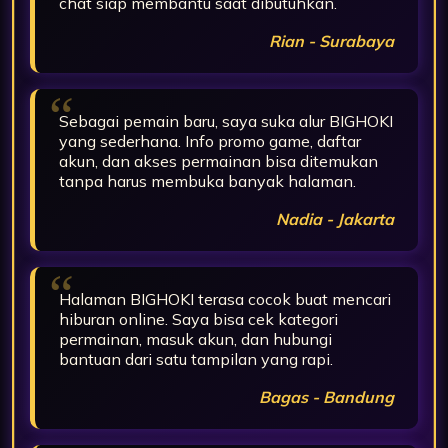
chat siap membantu saat dibutuhkan.
Rian - Surabaya
Sebagai pemain baru, saya suka alur BIGHOKI
yang sederhana. Info promo game, daftar
akun, dan akses permainan bisa ditemukan
tanpa harus membuka banyak halaman.
Nadia - Jakarta
Halaman BIGHOKI terasa cocok buat mencari
hiburan online. Saya bisa cek kategori
permainan, masuk akun, dan hubungi
bantuan dari satu tampilan yang rapi.
Bagas - Bandung