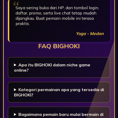
Saya sering buka dari HP, dan tombol login,
daftar, promo, serta live chat tetap mudah
dijangkau. Buat pemain mobile ini terasa
praktis.
Yoga - Medan
FAQ BIGHOKI
Apa itu BIGHOKI dalam niche game
online?
Kategori permainan apa yang tersedia di
BIGHOKI?
Bagaimana pemain baru mulai bermain di