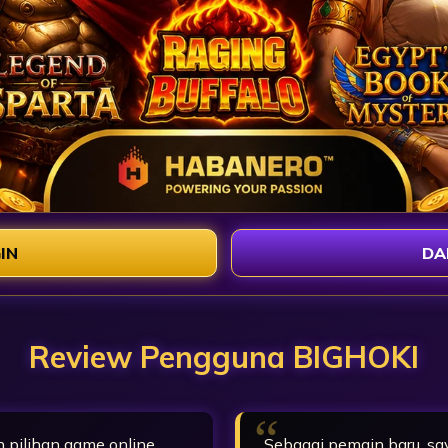
IN
DA
Review Pengguna BIGHOKI
pilihan game online
Sebagai pemain baru, sa