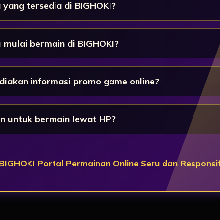
 yang tersedia di BIGHOKI?
 mulai bermain di BIGHOKI?
iakan informasi promo game online?
 untuk bermain lewat HP?
BIGHOKI Portal Permainan Online Seru dan Responsi