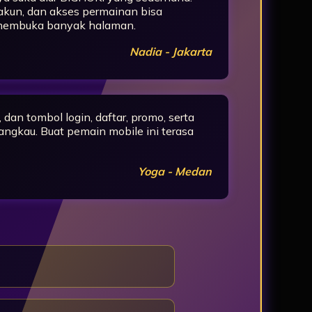
 akun, dan akses permainan bisa
 membuka banyak halaman.
Nadia - Jakarta
 dan tombol login, daftar, promo, serta
jangkau. Buat pemain mobile ini terasa
Yoga - Medan