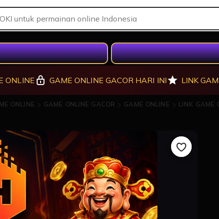
E ONLINE
GAME ONLINE GACOR HARI INI
LINK GAM
ME ONLINE
GAME ONLINE GACOR
GAME ONLINE
LINK GAME 