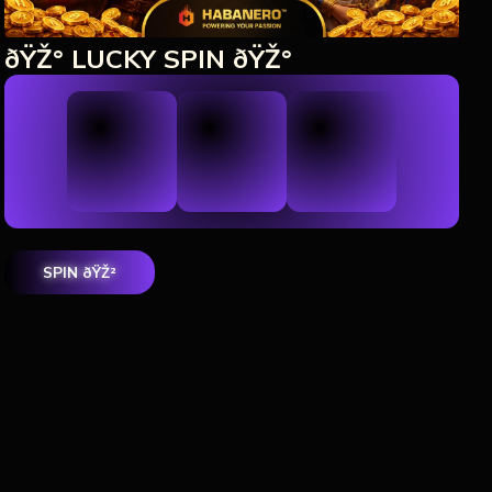
ðŸŽ° LUCKY SPIN ðŸŽ°
SPIN ðŸŽ²