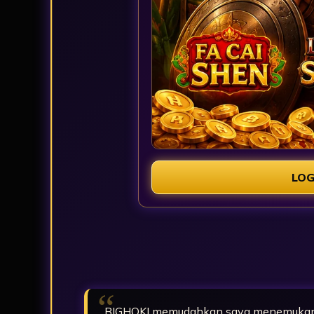
LOG
BIGHOKI memudahkan saya menemukan 