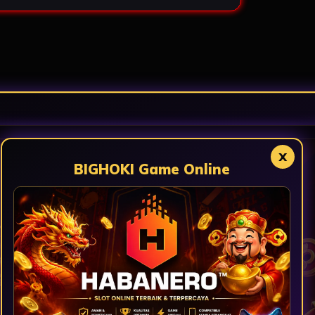
X
BIGHOKI Game Online