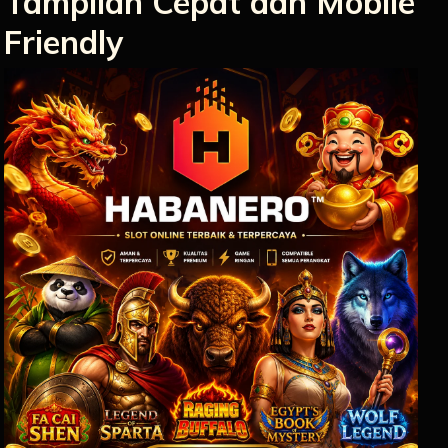
Tampilan Cepat dan Mobile
Friendly