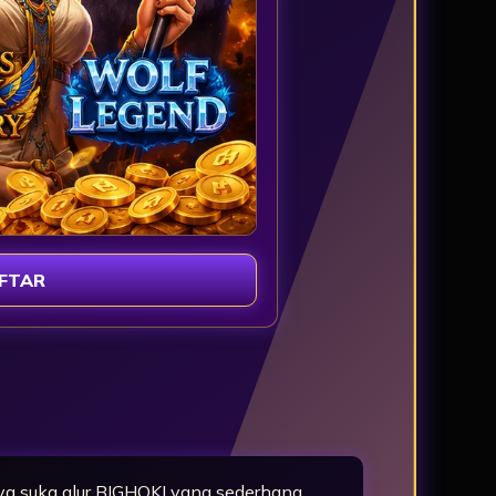
FTAR
ya suka alur BIGHOKI yang sederhana.