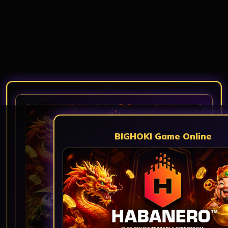
Loading...
BIGHOKI Game Online