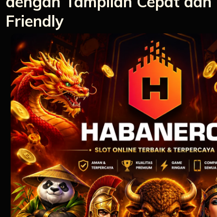
dengan Tampilan Cepat dan 
Friendly