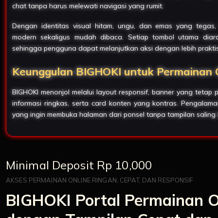
chat tanpa harus melewati navigasi yang rumit.
Dengan identitas visual hitam, ungu, dan emas yang tegas
modern sekaligus mudah dibaca. Setiap tombol utama diar
sehingga pengguna dapat melanjutkan aksi dengan lebih praktis
Keunggulan BIGHOKI untuk Permainan 
BIGHOKI menonjol melalui layout responsif, banner yang tetap pr
informasi ringkas, serta card konten yang kontras. Pengalama
yang ingin membuka halaman dari ponsel tanpa tampilan saling
Price:
Minimal Deposit Rp 10,000
AKSES PERMAINAN ONLINE RINGAN, CEPAT, DAN RESPONSIF
BIGHOKI Portal Permainan O