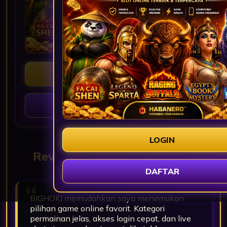
LOGIN
DAFTAR
LOGIN
Review Pengguna BIGHOKI
DAFTAR
BIGHOKI memudahkan saya menemukan
pilihan game online favorit. Kategori
permainan jelas, akses login cepat, dan live